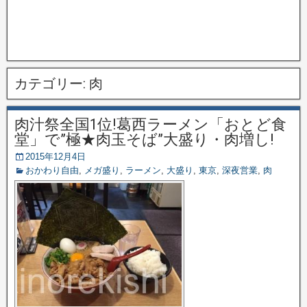
カテゴリー:
肉
肉汁祭全国1位!葛西ラーメン「おとど食
堂」で”極★肉玉そば”大盛り・肉増し!
2015年12月4日
おかわり自由
,
メガ盛り
,
ラーメン
,
大盛り
,
東京
,
深夜営業
,
肉