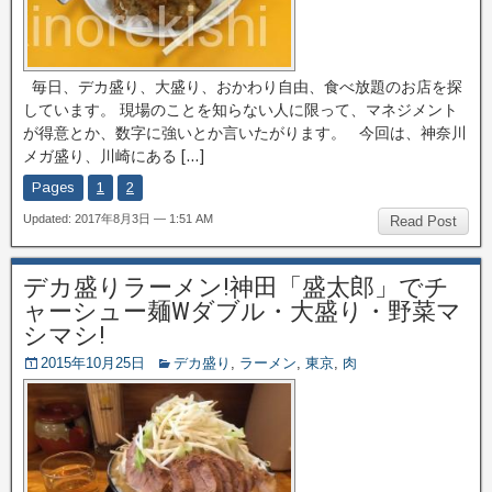
毎日、デカ盛り、大盛り、おかわり自由、食べ放題のお店を探
しています。 現場のことを知らない人に限って、マネジメント
が得意とか、数字に強いとか言いたがります。 今回は、神奈川
メガ盛り、川崎にある […]
Pages
1
2
Updated: 2017年8月3日 — 1:51 AM
Read Post
デカ盛りラーメン!神田「盛太郎」でチ
ャーシュー麺Wダブル・大盛り・野菜マ
シマシ!
2015年10月25日
デカ盛り
,
ラーメン
,
東京
,
肉