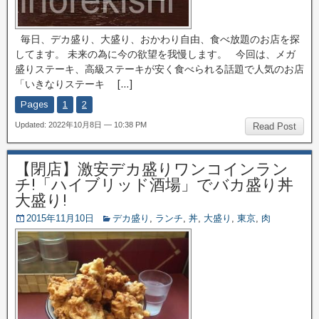
毎日、デカ盛り、大盛り、おかわり自由、食べ放題のお店を探
してます。 未来の為に今の欲望を我慢します。 今回は、メガ
盛りステーキ、高級ステーキが安く食べられる話題で人気のお店
「いきなりステーキ […]
Pages
1
2
Updated: 2022年10月8日 — 10:38 PM
Read Post
【閉店】激安デカ盛りワンコインラン
チ!「ハイブリッド酒場」でバカ盛り丼
大盛り!
2015年11月10日
デカ盛り
,
ランチ
,
丼
,
大盛り
,
東京
,
肉