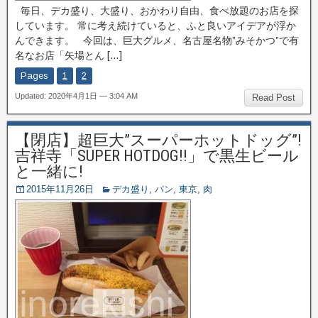
毎日、デカ盛り、大盛り、おかわり自由、食べ放題のお店を探
しています。 常に考え続けていると、ふと良いアイデアが浮か
んできます。 今回は、巨大グルメ、名古屋名物”みそかつ”で有
名なお店「矢場とん […]
Pages
1
2
Updated: 2020年4月1日 — 3:04 AM
Read Post
【閉店】超巨大”スーパーホットドッグ”!
吉祥寺「SUPER HOTDOG!!」で黒生ビール
と一緒に!
2015年11月26日
デカ盛り
,
パン
,
東京
,
肉