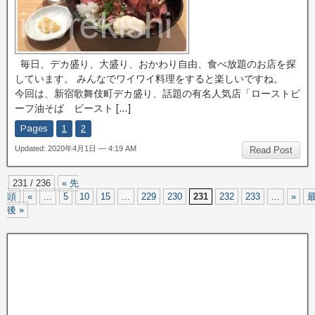
毎日、デカ盛り、大盛り、おかわり自由、食べ放題のお店を探
しています。 みんなでワイワイ料理をすると楽しいですね。
今回は、新宿歌舞伎町デカ盛り、話題の有名人気店「ローストビ
ーフ油そば ビースト […]
Pages
1
2
Updated: 2020年4月1日 — 4:19 AM
Read Post
231 / 236
« 先
頭
«
...
5
10
15
...
229
230
231
232
233
...
»
後 »