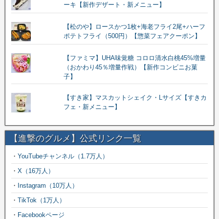
ーキ【新作デザート・新メニュー】
【松のや】ロースかつ1枚+海老フライ2尾+ハーフ
ポテトフライ（500円）【惣菜フェアクーポン】
【ファミマ】UHA味覚糖 コロロ清水白桃45%増量
（おかわり45％増量作戦）【新作コンビニお菓
子】
【すき家】マスカットシェイク・Lサイズ【すきカ
フェ・新メニュー】
【進撃のグルメ】公式リンク一覧
・
YouTubeチャンネル（1.7万人）
・
X（16万人）
・
Instagram（10万人）
・
TikTok（1万人）
・
Facebookページ