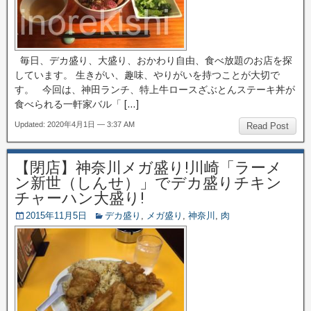
毎日、デカ盛り、大盛り、おかわり自由、食べ放題のお店を探
しています。 生きがい、趣味、やりがいを持つことが大切で
す。 今回は、神田ランチ、特上牛ロースざぶとんステーキ丼が
食べられる一軒家バル「 […]
Updated: 2020年4月1日 — 3:37 AM
Read Post
【閉店】神奈川メガ盛り!川崎「ラーメ
ン新世（しんせ）」でデカ盛りチキン
チャーハン大盛り!
2015年11月5日
デカ盛り
,
メガ盛り
,
神奈川
,
肉