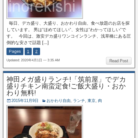
毎日、デカ盛り、大盛り、おかわり自由、食べ放題のお店を探
しています。 男は”ほめてほしい”、女性は”わかってほしい”で
す。 今回は、激安デカ盛りワンコインランチ、浅草橋にある圧
倒的な安さで話題 […]
Pages
1
2
Updated: 2020年4月1日 — 3:35 AM
Read Post
神田メガ盛りランチ!「筑前屋」でデカ
盛りチキン南蛮定食!ご飯大盛り・おか
わり無料!
2015年11月9日
おかわり自由
,
ランチ
,
東京
,
肉