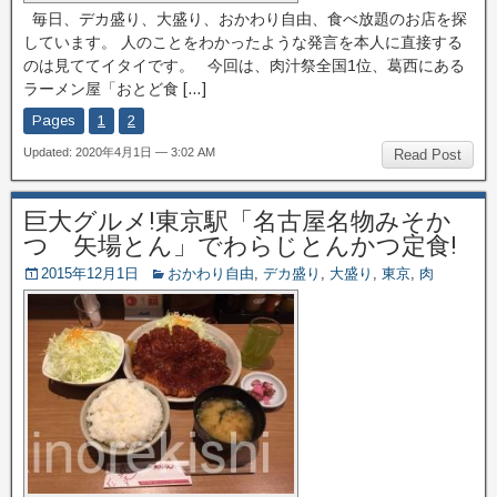
毎日、デカ盛り、大盛り、おかわり自由、食べ放題のお店を探
しています。 人のことをわかったような発言を本人に直接する
のは見ててイタイです。 今回は、肉汁祭全国1位、葛西にある
ラーメン屋「おとど食 […]
Pages
1
2
Updated: 2020年4月1日 — 3:02 AM
Read Post
巨大グルメ!東京駅「名古屋名物みそか
つ 矢場とん」でわらじとんかつ定食!
2015年12月1日
おかわり自由
,
デカ盛り
,
大盛り
,
東京
,
肉