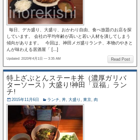
毎日、デカ盛り、大盛り、おかわり自由、食べ放題のお店を探
しています。 会社の平均年齢が高いと若い人材を潰してしまう
傾向があります。 今回は、神田メガ盛りランチ、本物のやきと
んが味わえる居酒屋「 […]
Updated: 2020年4月1日 — 3:35 AM
Read Post
特上ざぶとんステーキ丼（濃厚ガリバ
ターソース）大盛り!神田「豆福」ラン
チ!
2015年11月6日
ランチ
,
丼
,
大盛り
,
東京
,
肉