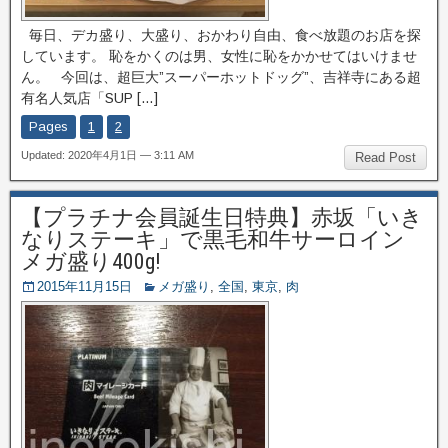
毎日、デカ盛り、大盛り、おかわり自由、食べ放題のお店を探
しています。 恥をかくのは男、女性に恥をかかせてはいけませ
ん。 今回は、超巨大”スーパーホットドッグ”、吉祥寺にある超
有名人気店「SUP […]
Pages
1
2
Updated: 2020年4月1日 — 3:11 AM
Read Post
【プラチナ会員誕生日特典】赤坂「いき
なりステーキ」で黒毛和牛サーロイン
メガ盛り400g!
2015年11月15日
メガ盛り
,
全国
,
東京
,
肉