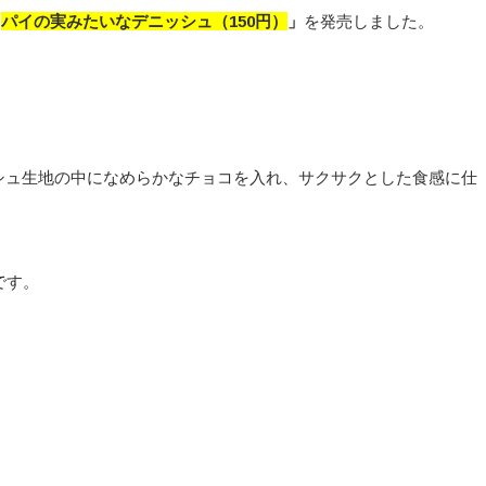
「
パイの実みたいなデニッシュ
（150
円）
」
を発売しました。
シュ生地の中になめらかなチョコを入れ、サクサクとした食感に仕
です。