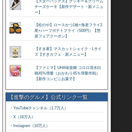
【スターバックス】クッキー＆クリーム
チーズケーキ【新作デザート・新メニュ
ー】
【松のや】ロースかつ1枚+海老フライ2
尾+ハーフポテトフライ（500円）【惣
菜フェアクーポン】
【すき家】マスカットシェイク・Lサイ
ズ【すきカフェ・新メニュー】
【ファミマ】UHA味覚糖 コロロ清水白
桃45%増量（おかわり45％増量作戦）
【新作コンビニお菓子】
【進撃のグルメ】公式リンク一覧
・
YouTubeチャンネル（1.7万人）
・
X（16万人）
・
Instagram（10万人）