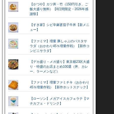
【かつや】カツ丼・竹（150円引き、ご
飯大盛り無料）【8日間限定・2026年感
謝祭】
【すき家】シビ辛麻婆茄子牛丼【新メニ
ュー】
【ファミマ】増量 豚しゃぶのパスタサ
ラダ（おかわり45％増量作戦）【新作コ
ンビニサラダ】
【デカ盛り・メガ盛り】東京都23区大盛
り・特盛のお店まとめ100選（丼、カレ
ー、ラーメンなど）
【ファミマ】増量ファミチキ（おかわり
45％増量作戦）【新作ホットスナック】
【ローソン】メガアイスカフェラテ【マ
チカフェ・ドリンク】