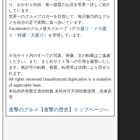
り、おかわり自由、食べ放題のお店を世界一詳しく紹介
しています。
世界一のグルメブロガーを目指して、毎日魅力的なグル
メを自分の足で実際に食べ歩いています。
（デカ盛り・メガ盛
Facebookのグルメ最大グループ
り・特盛・大盛り）
を管理しています。
※当サイト内のすべての写真、画像、文の転載はご遠慮
ください。また、まとめサイト等への引用を厳禁いたし
ます。無許可の転載、複製、転用等は法律により罰せら
れます。
All rights reserved.Unauthorized duplication is a violation
of applicable laws.
本站內所有图文请勿转载.未经许可不得转载使用，违者必
究.
進撃のグルメ【進撃の歴史】トップページへ