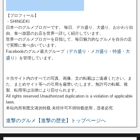
【プロフィール】
・SHINGEKI
日本一のグルメブロガーです。 毎日、デカ盛り、大盛り、おかわり自
由、食べ放題のお店を世界一詳しく紹介しています。
世界一のグルメブロガーを目指して、毎日魅力的なグルメを自分の足
で実際に食べ歩いています。
（デカ盛り・メガ盛り・特盛・大
Facebookのグルメ最大グループ
盛り）
を管理しています。
※当サイト内のすべての写真、画像、文の転載はご遠慮ください。ま
た、まとめサイト等への引用を厳禁いたします。無許可の転載、複
製、転用等は法律により罰せられます。
All rights reserved.Unauthorized duplication is a violation of applicable
laws.
本站內所有图文请勿转载.未经许可不得转载使用，违者必究.
進撃のグルメ【進撃の歴史】トップページへ