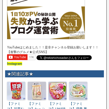
YouTubeはじめました！！是非チャンネル登録お願いします！！
【進撃のグルメ★公式SNS】
Instagram
★関連記事★
【ファミ
【ファミ
【ファミ
【ファミ
マ】甘栗む
マ】たっぷ
マ】UHA味
マ】増量 豚