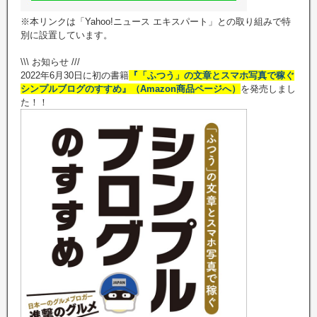
※本リンクは「Yahoo!ニュース エキスパート」との取り組みで特
別に設置しています。
\\\ お知らせ ///
2022年6月30日に初の書籍
『「ふつう」の文章とスマホ写真で稼ぐ
シンプルブログのすすめ』（Amazon商品ページへ）
を発売しまし
た！！