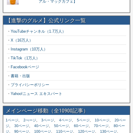
アル・マックカフェ】
【進撃のグルメ】公式リンク一覧
・
YouTubeチャンネル（1.7万人）
・
X（16万人）
・
Instagram（10万人）
・
TikTok（1万人）
・
Facebookページ
・
書籍・出版
・
プライバシーポリシー
・
Yahoo!ニュース エキスパート
メインページ移動（全10900記事）
,
,
,
,
,
,
1ページ
2ぺージ
3ページ
4ページ
5ページ
10ページ
20ペー
,
,
,
,
,
,
ジ
30ページ
40ページ
50ページ
60ページ
70ページ
80ペー
,
,
,
,
,
,
ジ
90ページ
100ページ
110ページ
120ページ
130ページ