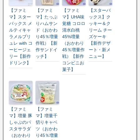
【ファミ
【ファミ
【ファミ
【スターバ
マ】スター
マ】たっぷ
マ】UHA味
ックス】ク
バックス メ
りハムサン
覚糖 コロロ
ッキー＆ク
ルティキャ
ド（おかわ
清水白桃
リーム チー
ラメルブリ
り45％増量
45%増量
ズケーキ
ュレ with コ
作戦）【新
（おかわり
【新作デザ
ーヒージェ
作サンドイ
45％増量作
ート・新メ
リー【新作
ッチ】
戦）【新作
ニュー】
ドリンク】
コンビニお
菓子】
【ファミ
【ファミ
マ】増量 豚
マ】増量千
しゃぶのパ
切りキャベ
スタサラダ
ツ（おかわ
（おかわり
り45％増量