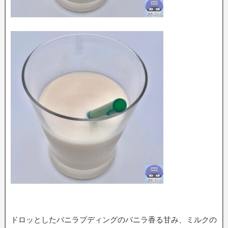
ドロッとしたバニラプディングのバニラ香る甘み、ミルクの