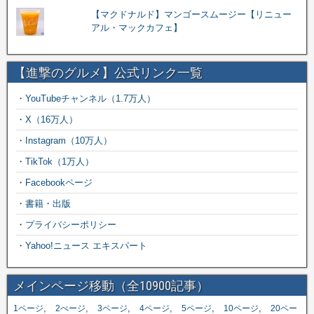
【マクドナルド】マンゴースムージー【リニュー
アル・マックカフェ】
【進撃のグルメ】公式リンク一覧
・
YouTubeチャンネル（1.7万人）
・
X（16万人）
・
Instagram（10万人）
・
TikTok（1万人）
・
Facebookページ
・
書籍・出版
・
プライバシーポリシー
・
Yahoo!ニュース エキスパート
メインページ移動（全10900記事）
,
,
,
,
,
,
1ページ
2ぺージ
3ページ
4ページ
5ページ
10ページ
20ペー