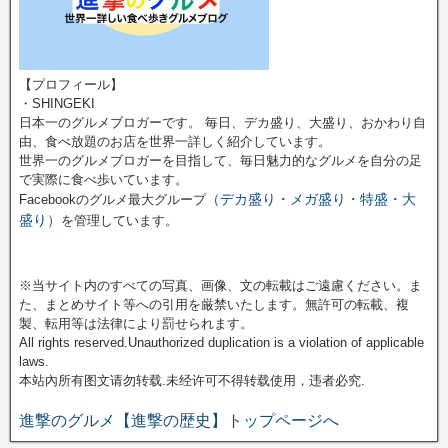
【プロフィール】
・SHINGEKI
日本一のグルメブロガーです。 毎日、デカ盛り、大盛り、おかわり自
由、食べ放題のお店を世界一詳しく紹介しています。
世界一のグルメブロガーを目指して、毎日魅力的なグルメを自分の足
で実際に食べ歩いています。
（デカ盛り・メガ盛り・特盛・大
Facebookのグルメ最大グループ
盛り）
を管理しています。
※当サイト内のすべての写真、画像、文の転載はご遠慮ください。ま
た、まとめサイト等への引用を厳禁いたします。無許可の転載、複
製、転用等は法律により罰せられます。
All rights reserved.Unauthorized duplication is a violation of applicable
laws.
本站內所有图文请勿转载.未经许可不得转载使用，违者必究.
進撃のグルメ【進撃の歴史】トップページへ