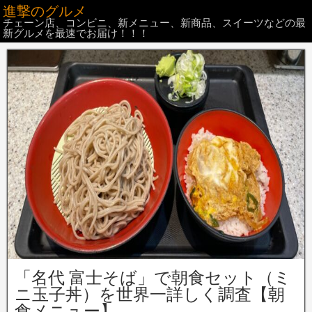
進撃のグルメ
チェーン店、コンビニ、新メニュー、新商品、スイーツなどの最
新グルメを最速でお届け！！！
「名代 富士そば」で朝食セット（ミ
ニ玉子丼）を世界一詳しく調査【朝
食メニュー】