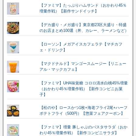
【ファミマ】たっぷりハムサンド（おかわり45％
増量作戦）【新作サンドイッチ】
【デカ盛り・メガ盛り】東京都23区大盛り・特盛
のお店まとめ100選（丼、カレー、ラーメンなど）
【ローソン】メガアイスカフェラテ【マチカフ
ェ・ドリンク】
【マクドナルド】マンゴースムージー【リニュー
アル・マックカフェ】
【ファミマ】UHA味覚糖 コロロ清水白桃45%増量
（おかわり45％増量作戦）【新作コンビニお菓
子】
【松のや】ロースかつ1枚+海老フライ2尾+ハーフ
ポテトフライ（500円）【惣菜フェアクーポン】
【ファミマ】増量 豚しゃぶのパスタサラダ（おか
わり45％増量作戦）【新作コンビニサラダ】