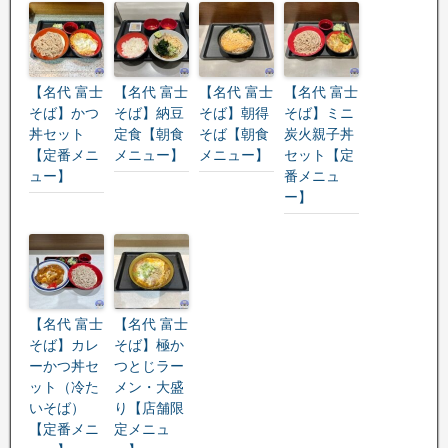
【名代 富士
【名代 富士
【名代 富士
【名代 富士
そば】かつ
そば】納豆
そば】朝得
そば】ミニ
丼セット
定食【朝食
そば【朝食
炭火親子丼
【定番メニ
メニュー】
メニュー】
セット【定
ュー】
番メニュ
ー】
【名代 富士
【名代 富士
そば】カレ
そば】極か
ーかつ丼セ
つとじラー
ット（冷た
メン・大盛
いそば）
り【店舗限
【定番メニ
定メニュ