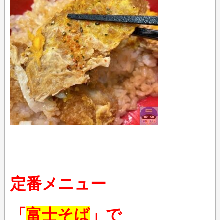
定番メニュー
「
富士そば
」で