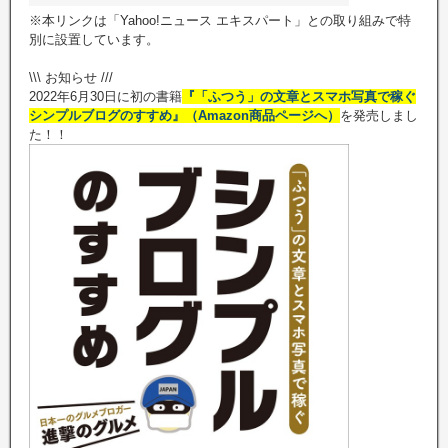
※本リンクは「Yahoo!ニュース エキスパート」との取り組みで特
別に設置しています。
\\\ お知らせ ///
2022年6月30日に初の書籍
『「ふつう」の文章とスマホ写真で稼ぐ
シンプルブログのすすめ』（Amazon商品ページへ）
を発売しまし
た！！