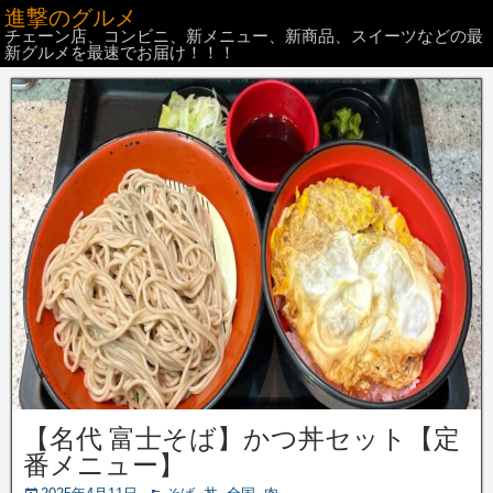
進撃のグルメ
チェーン店、コンビニ、新メニュー、新商品、スイーツなどの最
新グルメを最速でお届け！！！
【名代 富士そば】かつ丼セット【定
番メニュー】