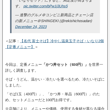
「いなりセット」にすると、満足度が高まりま
す。
pic.twitter.com/bPw1j3Uhs5
— 進撃のグルメ＠コンビニ新商品とチェーン店
の新メニュー＠SHINGEKI (@rekishichosadan)
December 24, 2023
＜記事：
【名代 富士そば】冷やし温泉玉子そば・いなり2個
【定番メニュー】
＞
今回は、定番メニュー
「かつ丼セット（930円）」
を世界一
詳しく調査します。
そば・うどん、温かい・冷たいを選べるため、冷たいそばに
しました。
「そば1玉（430円）」、「かつ丼・単品（600円）」のた
め、セットメニューだと100円お得です。
※店舗により、メニューや価格、使用する食材が異なる場合