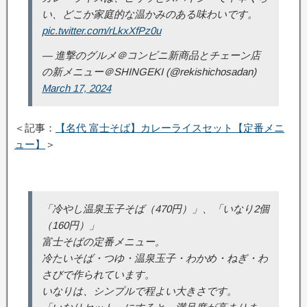
い、どこか家庭的な温かみのある味わいです。
pic.twitter.com/rLkxXfPz0u
— 進撃のグルメ＠コンビニ新商品とチェーン店
の新メニュー＠SHINGEKI (@rekishichosadan)
March 17, 2024
＜記事：
【名代 富士そば】カレーライスセット【定番メニ
ュー】
＞
「冷やし温泉玉子そば（470円）」、「いなり2個
（160円）」
富士そばの定番メニュー。
冷たいそば・つゆ・温泉玉子・わかめ・ねぎ・わ
さびで作られています。
いなりは、シンプルで程よい大きさです。