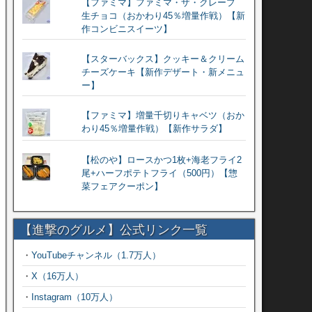
【ファミマ】ファミマ・ザ・クレープ
生チョコ（おかわり45％増量作戦）【新
作コンビニスイーツ】
【スターバックス】クッキー＆クリーム
チーズケーキ【新作デザート・新メニュ
ー】
【ファミマ】増量千切りキャベツ（おか
わり45％増量作戦）【新作サラダ】
【松のや】ロースかつ1枚+海老フライ2
尾+ハーフポテトフライ（500円）【惣
菜フェアクーポン】
【進撃のグルメ】公式リンク一覧
・
YouTubeチャンネル（1.7万人）
・
X（16万人）
・
Instagram（10万人）