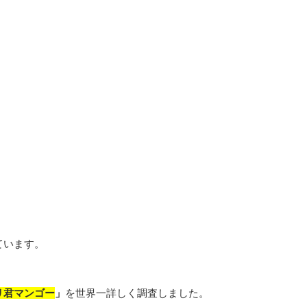
ています。
リ君マンゴー
」
を世界一詳しく調査しました。