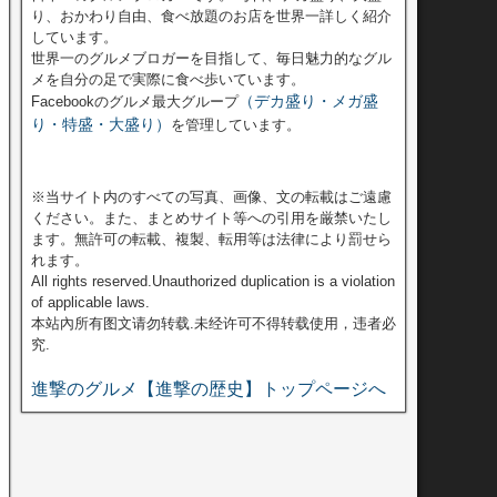
り、おかわり自由、食べ放題のお店を世界一詳しく紹介
しています。
世界一のグルメブロガーを目指して、毎日魅力的なグル
メを自分の足で実際に食べ歩いています。
（デカ盛り・メガ盛
Facebookのグルメ最大グループ
り・特盛・大盛り）
を管理しています。
※当サイト内のすべての写真、画像、文の転載はご遠慮
ください。また、まとめサイト等への引用を厳禁いたし
ます。無許可の転載、複製、転用等は法律により罰せら
れます。
All rights reserved.Unauthorized duplication is a violation
of applicable laws.
本站內所有图文请勿转载.未经许可不得转载使用，违者必
究.
進撃のグルメ【進撃の歴史】トップページへ