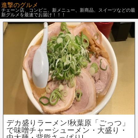
進撃のグルメ
チェーン店、コンビニ、新メニュー、新商品、スイーツなどの最
新グルメを最速でお届け！！！
デカ盛りラーメン!秋葉原「ごっつ」
で味噌チャーシューメン・大盛り・
中太麺・背脂さっぱり!