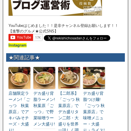
YouTubeはじめました！！是非チャンネル登録お願いします！！
【進撃のグルメ★公式SNS】
Instagram
★関連記事★
店舗限定ラ
デカ盛り背
【二郎系】
デカ盛り背
ーメン!「ご
脂ラーメン!
「ごっつ 秋
脂つけ麺!
っつ 秋葉
秋葉原「ご
葉原店」で
「ごっつ 秋
原店」でア
っつ」で野
デカ盛りタ
葉原店」で
キバみそチ
菜味噌ラー
ン二郎・大
味噌メニュ
ーズ・大盛
メン大盛り!
盛りを世界
ー・大盛
り!
一詳しく調
り・ライス!