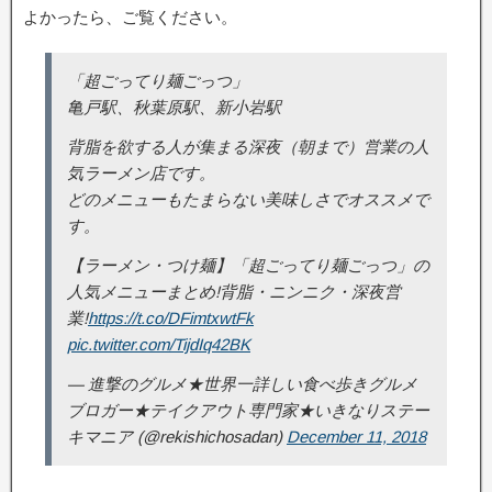
よかったら、ご覧ください。
「超ごってり麺ごっつ」
亀戸駅、秋葉原駅、新小岩駅
背脂を欲する人が集まる深夜（朝まで）営業の人
気ラーメン店です。
どのメニューもたまらない美味しさでオススメで
す。
【ラーメン・つけ麺】「超ごってり麺ごっつ」の
人気メニューまとめ!背脂・ニンニク・深夜営
業!
https://t.co/DFimtxwtFk
pic.twitter.com/TijdIq42BK
— 進撃のグルメ★世界一詳しい食べ歩きグルメ
ブロガー★テイクアウト専門家★いきなりステー
キマニア (@rekishichosadan)
December 11, 2018