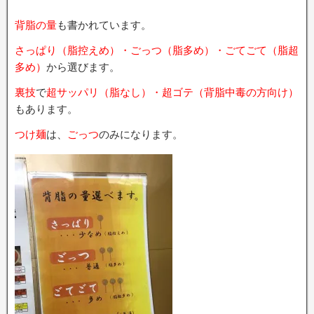
背脂の量
も書かれています。
さっぱり（脂控えめ）・ごっつ（脂多め）・ごてごて（脂超
多め）
から選びます。
裏技
で
超サッパリ（脂なし）・超ゴテ（背脂中毒の方向け）
もあります。
つけ麺
は、
ごっつ
のみになります。