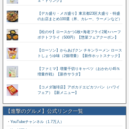
ェ・ドリンク】
【デカ盛り・メガ盛り】東京都23区大盛り・特盛
のお店まとめ100選（丼、カレー、ラーメンなど）
【松のや】ロースかつ1枚+海老フライ2尾+ハーフ
ポテトフライ（500円）【惣菜フェアクーポン】
【ローソン】からあげクン チキンラーメン ロース
トしょうゆ味（2個増量）【新作ホットスナック】
【ファミマ】増量千切りキャベツ（おかわり45％
増量作戦）【新作サラダ】
【コメダ珈琲店】アボカドエビカツパン（ハワイ
フェア）【新メニュー】
【進撃のグルメ】公式リンク一覧
・
YouTubeチャンネル（1.7万人）