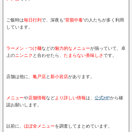
ご飯時は
毎日行列
で、深夜も”
背脂中毒
”の人たちが多く利用
しています。
ラーメン・つけ麺
などの
魅力的なメニュー
が揃っていて、卓
上の
ニンニク
と合わせたら、
たまらない美味しさ
です。
店舗は他に、
亀戸店
と
新小岩店
があります。
メニュー
や
店舗情報
など
より詳しい情報
は、
公式HP
から確
認お願いします。
以前に、
ほぼ全メニュー
を調査してまとめています。