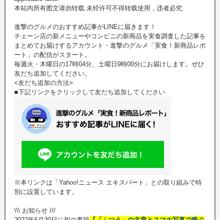
本站內所有图文请勿转载.未经许可不得转载使用，违者必究.
進撃のグルメのおすすめ記事がLINEに届きます！
チェーン店の新メニューやコンビニの新商品を実食調査した記事を
まとめてお届けするアカウント・進撃のグルメ「実食！新商品レポ
ート」の配信がスタート。
毎週火・木曜日の17時04分、土曜日9時00分にお届けします。ぜひ
友だち追加してください。
<友だち追加の方法>
■下記リンクをクリックして友だち追加してください
※本リンクは「Yahoo!ニュース エキスパート」との取り組みで特
別に設置しています。
\\\ お知らせ ///
2022年6月30日に初の書籍
『「ふつう」の文章とスマホ写真で稼ぐ