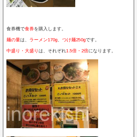
食券機で
食券
を購入します。
麺の量
は、
ラーメン170g
、
つけ麺250g
です。
中盛り・大盛り
は、それぞれ
1.5倍・2倍
になります。