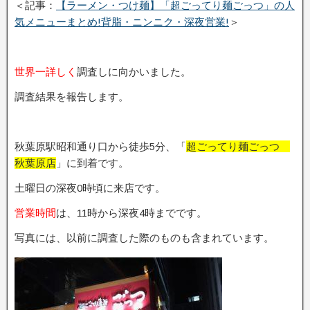
＜記事：
【ラーメン・つけ麺】「超ごってり麺ごっつ」の人
気メニューまとめ!背脂・ニンニク・深夜営業!
＞
世界一詳しく
調査しに向かいました。
調査結果を報告します。
秋葉原駅昭和通り口から徒歩5分、「
超ごってり麺ごっつ
秋葉原店
」に到着です。
土曜日の深夜0時頃に来店です。
営業時間
は、11時から深夜4時までです。
写真には、以前に調査した際のものも含まれています。