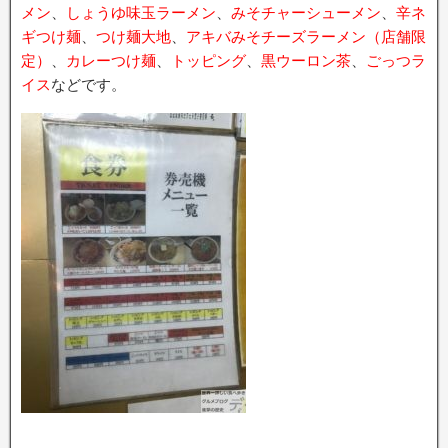
メン
、
しょうゆ味玉ラーメン
、
みそチャーシューメン
、
辛ネ
ギつけ麺
、
つけ麺大地
、
アキバみそチーズラーメン（店舗限
定）
、
カレーつけ麺
、
トッピング
、
黒ウーロン茶
、
ごっつラ
イス
などです。