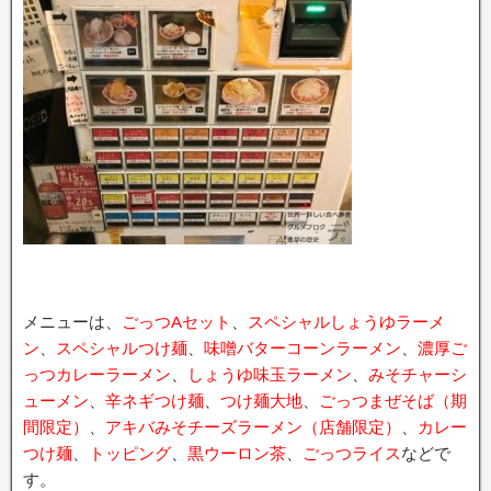
メニューは、
ごっつAセット
、
スペシャルしょうゆラーメ
ン
、
スペシャルつけ麺
、
味噌バターコーンラーメン
、
濃厚ご
っつカレーラーメン
、
しょうゆ味玉ラーメン
、
みそチャーシ
ューメン
、
辛ネギつけ麺
、
つけ麺大地
、
ごっつまぜそば（期
間限定）
、
アキバみそチーズラーメン（店舗限定）
、
カレー
つけ麺
、
トッピング
、
黒ウーロン茶
、
ごっつライス
などで
す。