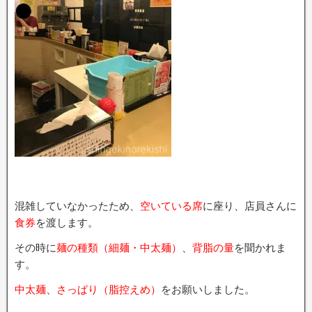
混雑していなかったため、
空いている席
に座り、店員さんに
食券
を渡します。
その時に
麺の種類（細麺・中太麺）
、
背脂の量
を聞かれま
す。
中太麺
、
さっぱり（脂控えめ）
をお願いしました。