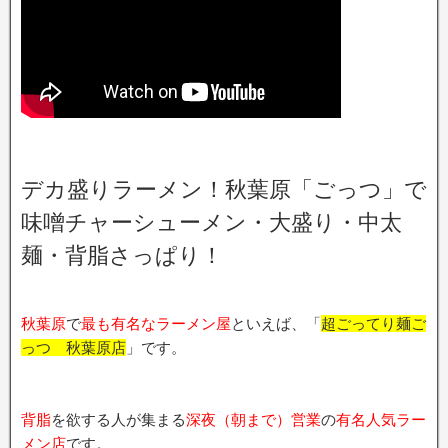
デカ盛りラーメン！秋葉原「ごっつ」で
味噌チャーシューメン・大盛り・中太
麺・背脂さっぱり！
秋葉原
で
最も有名なラーメン屋
といえば、「
超ごってり麺ご
っつ 秋葉原店
」です。
背脂
を欲する人が集まる
深夜（朝まで）営業
の
有名人気ラー
メン店
です。