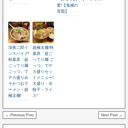
査!【鬼滅の
背脂】
深夜二郎イ
超極太麺!秋
ンスパイア!
葉原「超ご
秋葉原「超
ってり麺 ご
ごってり麺
っつ」でデ
ごっつ」で
カ盛りセッ
デカ盛りみ
トメニュー!
そかつおラ
大盛り・水
ーメン・超
餃子・ライ
極太麺!
ス!
← Previous Post
Next Post →