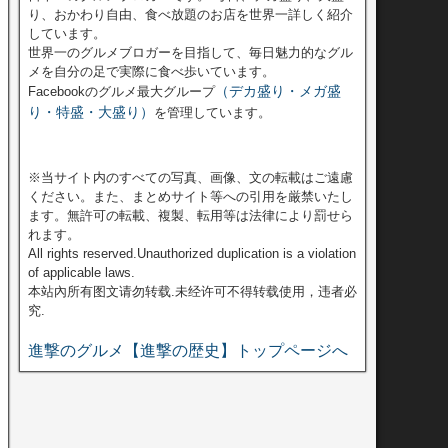
り、おかわり自由、食べ放題のお店を世界一詳しく紹介
しています。
世界一のグルメブロガーを目指して、毎日魅力的なグル
メを自分の足で実際に食べ歩いています。
（デカ盛り・メガ盛
Facebookのグルメ最大グループ
り・特盛・大盛り）
を管理しています。
※当サイト内のすべての写真、画像、文の転載はご遠慮
ください。また、まとめサイト等への引用を厳禁いたし
ます。無許可の転載、複製、転用等は法律により罰せら
れます。
All rights reserved.Unauthorized duplication is a violation
of applicable laws.
本站內所有图文请勿转载.未经许可不得转载使用，违者必
究.
進撃のグルメ【進撃の歴史】トップページへ