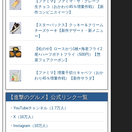
【ファミマ】ファミマ・ザ・クレープ
生チョコ（おかわり45％増量作戦）【新
作コンビニスイーツ】
【スターバックス】クッキー＆クリーム
チーズケーキ【新作デザート・新メニュ
ー】
【松のや】ロースかつ1枚+海老フライ2
尾+ハーフポテトフライ（500円）【惣
菜フェアクーポン】
【ファミマ】増量千切りキャベツ（おか
わり45％増量作戦）【新作サラダ】
【進撃のグルメ】公式リンク一覧
・
YouTubeチャンネル（1.7万人）
・
X（16万人）
・
Instagram（10万人）