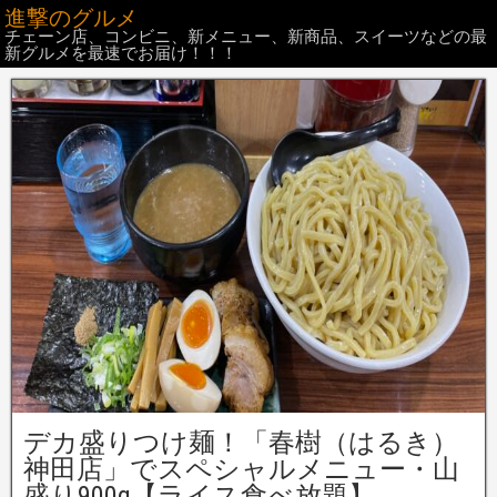
進撃のグルメ
チェーン店、コンビニ、新メニュー、新商品、スイーツなどの最
新グルメを最速でお届け！！！
デカ盛りつけ麺！「春樹（はるき）
神田店」でスペシャルメニュー・山
盛り900g【ライス食べ放題】