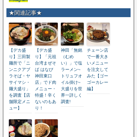
★関連記事★
【デカ盛
【デカ盛
神田「無銘
チェーン店
り】三田製
り】「元祖
（むめ
で一番大き
麺所で「ニ
台湾まぜそ
い）」で塩
いメニュー
ンニクアブ
ば はなび
ラーメン~
を注文して
ラそば・ヤ
神田東口
トリュフオ
みた【ゴー
サイマシ・
店」でド肉
イル掛け~
ゴーカレー
麺大盛り」
メニュー・
大盛りを世
編】
を調査【店
特盛！辛く
界一詳しく
舗限定メニ
ないのもあ
調査!
ュー】
り！