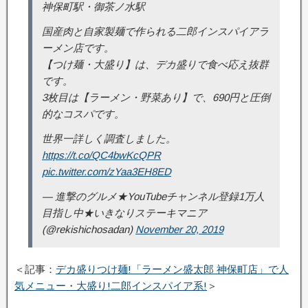
神保町駅・御茶ノ水駅
国産肉と自家製麺で作られる二郎インスパイアラ
ーメン店です。
【つけ麺・大盛り】は、デカ盛りで食べ応え抜群
です。
3枚目は【ラーメン・野菜あり】で、690円と圧倒
的なコスパです。
世界一詳しく調査しました。
https://t.co/QC4bwKcQPR
pic.twitter.com/zYaa3EH8ED
— 進撃のグルメ★YouTubeチャンネル登録1万人
目指し中★いきなりステーキマニア
(@rekishichosadan)
November 20, 2019
＜記事：
デカ盛りつけ麺!「ラーメン盛太郎 神保町店」で人
気メニュー・大盛り!二郎インスパイア系!
＞