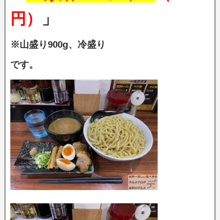
円）
」
※山盛り900g、冷盛り
です。