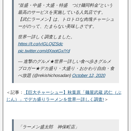
”並盛・中盛・大盛・特盛 つけ麺同料金”という
最高のサービスを実施している人気店です。
【武仁ラーメン】は、トロトロな肉塊チャーシュ
ーがのって、たまらない美味しさです。
世界一詳しく調査しました。
https://t.co/vIGLQlZSdc
pic.twitter.com/dXpotGxIYd
— 進撃のグルメ★世界一詳しい食べ歩きグルメ
ブロガー★デカ盛り・大盛り・おかわり自由・食
べ放題 (@rekishichosadan)
October 12, 2020
＜記事：
【巨大チャーシュー】秋葉原「麺屋武蔵 武仁（ぶ
じん）」でデカ盛りラーメンを世界一詳しく調査!
＞
「ラーメン盛太郎 神保町店」