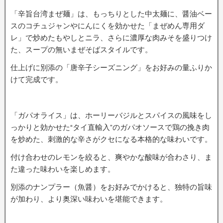
「辛旨台湾まぜ麺」は、もっちりとした中太麺に、醤油ベー
スのコチュジャンやにんにくを効かせた「まぜめん専用ダ
レ」で炒めたもやしとニラ、さらに濃厚な肉みそを盛りつけ
た、スープの無いまぜそばスタイルです。
仕上げに別添の「唐辛子シーズニング」をお好みの量ふりか
けて完成です。
「ガパオライス」は、ホーリーバジルとスパイスの風味をし
っかりと効かせた“タイ直輸入”のガパオソースで鶏の挽き肉
を炒めた、刺激的な辛さがクセになる本格的な味わいです。
付け合わせのレモンを絞ると、爽やかな酸味が合わさり、ま
た違った味わいを楽しめます。
別添のナンプラー（魚醤）をお好みでかけると、独特の旨味
が加わり、より奥深い味わいを堪能できます。