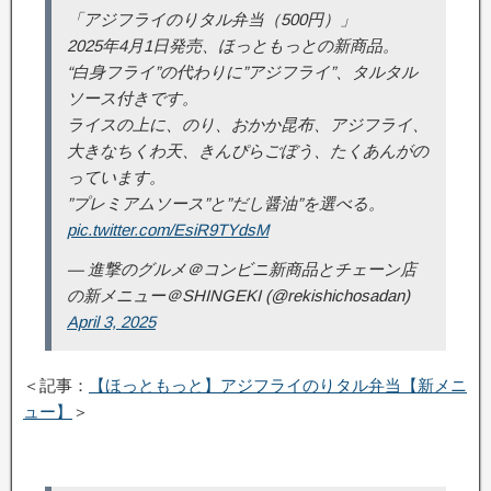
「アジフライのりタル弁当（500円）」
2025年4月1日発売、ほっともっとの新商品。
“白身フライ”の代わりに”アジフライ”、タルタル
ソース付きです。
ライスの上に、のり、おかか昆布、アジフライ、
大きなちくわ天、きんぴらごぼう、たくあんがの
っています。
”プレミアムソース”と”だし醤油”を選べる。
pic.twitter.com/EsiR9TYdsM
— 進撃のグルメ＠コンビニ新商品とチェーン店
の新メニュー＠SHINGEKI (@rekishichosadan)
April 3, 2025
＜記事：
【ほっともっと】アジフライのりタル弁当【新メニ
ュー】
＞