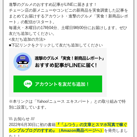
進撃のグルメのおすすめ記事がLINEに届きます！
チェーン店の新メニューやコンビニの新商品を実食調査した記事を
まとめてお届けするアカウント・進撃のグルメ「実食！新商品レポ
ート」の配信がスタート。
毎週火・木曜日の17時04分、土曜日9時00分にお届けします。ぜひ
友だち追加してください。
<友だち追加の方法>
■下記リンクをクリックして友だち追加してください
※本リンクは「Yahoo!ニュース エキスパート」との取り組みで特
別に設置しています。
\\\ お知らせ ///
2022年6月30日に初の書籍
『「ふつう」の文章とスマホ写真で稼ぐ
シンプルブログのすすめ』（Amazon商品ページへ）
を発売しまし
た！！