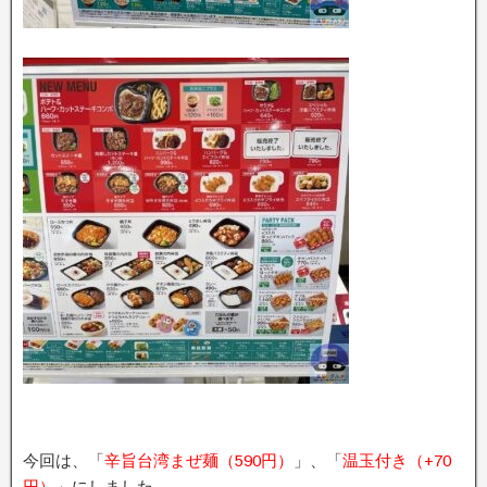
今回は、「
辛旨台湾まぜ麺（590円）
」、「
温玉付き（+70
円）
」にしました。