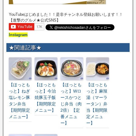
YouTubeはじめました！！是非チャンネル登録お願いします！！
【進撃のグルメ★公式SNS】
Instagram
★関連記事★
【ほっとも
【ほっとも
【ほっとも
【ほっとも
っと】ねぎ
っと】今治
っと】Wロ
っと】麻辣
塩レモン豚
焼豚玉子飯
ースかつと
湯（マーラ
タン弁当
【期間限定
じ弁当（肉
ータン）弁
【期間限定
メニュー】
2倍）【定
当【期間限
メニュー】
番メニュ
定メニュ
ー】
ー】