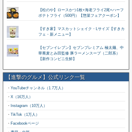
【松のや】ロースかつ1枚+海老フライ2尾+ハーフ
ポテトフライ（500円）【惣菜フェアクーポン】
【すき家】マスカットシェイク・Lサイズ【すきカ
フェ・新メニュー】
【セブンイレブン】セブンプレミアム 極太麺、中
華蕎麦とみ田監修 豚ラーメンスープ（二郎系）
【新作コンビニ生鮮】
【進撃のグルメ】公式リンク一覧
・
YouTubeチャンネル（1.7万人）
・
X（16万人）
・
Instagram（10万人）
・
TikTok（1万人）
・
Facebookページ