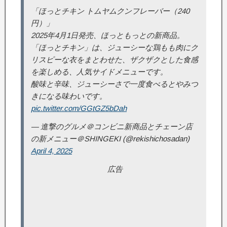
「ほっとチキン トムヤムクンフレーバー（240
円）」
2025年4月1日発売、ほっともっとの新商品。
「ほっとチキン」は、ジューシーな鶏もも肉にク
リスピーな衣をまとわせた、ザクザクとした食感
を楽しめる、人気サイドメニューです。
酸味と辛味、ジューシーさで一度食べるとやみつ
きになる味わいです。
pic.twitter.com/GGtGZ5bDah
— 進撃のグルメ＠コンビニ新商品とチェーン店
の新メニュー＠SHINGEKI (@rekishichosadan)
April 4, 2025
広告