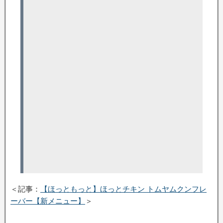
＜記事：
【ほっともっと】ほっとチキン トムヤムクンフレ
ーバー【新メニュー】
＞