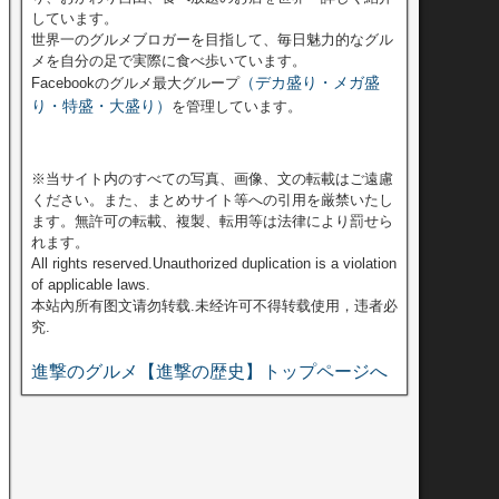
しています。
世界一のグルメブロガーを目指して、毎日魅力的なグル
メを自分の足で実際に食べ歩いています。
（デカ盛り・メガ盛
Facebookのグルメ最大グループ
り・特盛・大盛り）
を管理しています。
※当サイト内のすべての写真、画像、文の転載はご遠慮
ください。また、まとめサイト等への引用を厳禁いたし
ます。無許可の転載、複製、転用等は法律により罰せら
れます。
All rights reserved.Unauthorized duplication is a violation
of applicable laws.
本站內所有图文请勿转载.未经许可不得转载使用，违者必
究.
進撃のグルメ【進撃の歴史】トップページへ