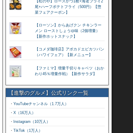
【松のや】ロースかつ1枚+海老フライ2
尾+ハーフポテトフライ（500円）【惣
菜フェアクーポン】
【ローソン】からあげクン チキンラー
メン ローストしょうゆ味（2個増量）
【新作ホットスナック】
【コメダ珈琲店】アボカドエビカツパン
（ハワイフェア）【新メニュー】
【ファミマ】増量千切りキャベツ（おか
わり45％増量作戦）【新作サラダ】
【進撃のグルメ】公式リンク一覧
・
YouTubeチャンネル（1.7万人）
・
X（16万人）
・
Instagram（10万人）
・
TikTok（1万人）