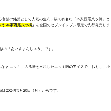
表する老舗の銘菓として人気の生八ッ橋で有名な「本家西尾八ッ橋」と
ゅう 本家西尾八ッ橋
」
を全国のセブンイレブン限定で先行発売しま
監修の「あいすまんじゅう」です。
んなま ニッキ」の風味を再現したニッキ味のアイスで、おもち、小
は2024年5月20日（月）からです。