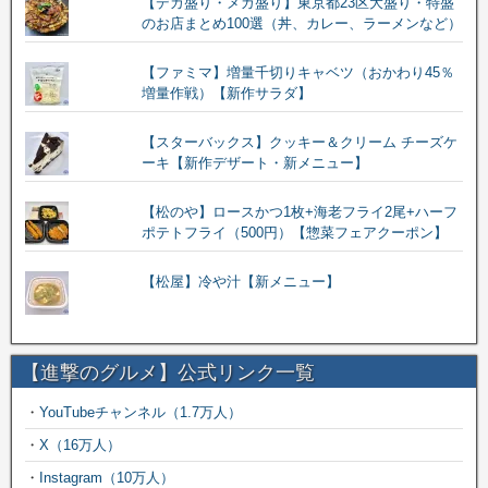
【デカ盛り・メガ盛り】東京都23区大盛り・特盛
のお店まとめ100選（丼、カレー、ラーメンなど）
【ファミマ】増量千切りキャベツ（おかわり45％
増量作戦）【新作サラダ】
【スターバックス】クッキー＆クリーム チーズケ
ーキ【新作デザート・新メニュー】
【松のや】ロースかつ1枚+海老フライ2尾+ハーフ
ポテトフライ（500円）【惣菜フェアクーポン】
【松屋】冷や汁【新メニュー】
【進撃のグルメ】公式リンク一覧
・
YouTubeチャンネル（1.7万人）
・
X（16万人）
・
Instagram（10万人）