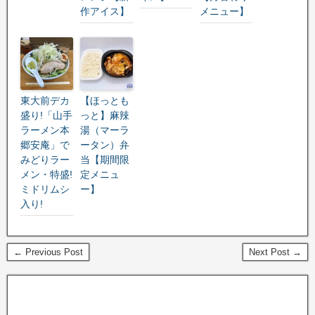
作アイス】
メニュー】
東大前デカ
【ほっとも
盛り!「山手
っと】麻辣
ラーメン本
湯（マーラ
郷安庵」で
ータン）弁
みどりラー
当【期間限
メン・特盛!
定メニュ
ミドリムシ
ー】
入り!
← Previous Post
Next Post →