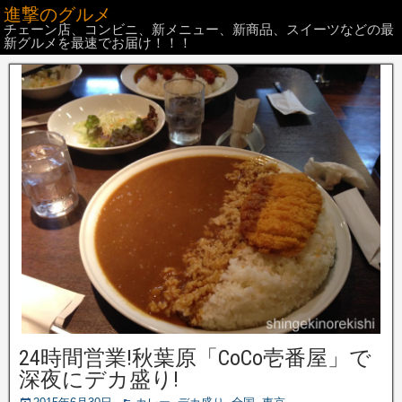
進撃のグルメ
チェーン店、コンビニ、新メニュー、新商品、スイーツなどの最
新グルメを最速でお届け！！！
24時間営業!秋葉原「CoCo壱番屋」で
深夜にデカ盛り!