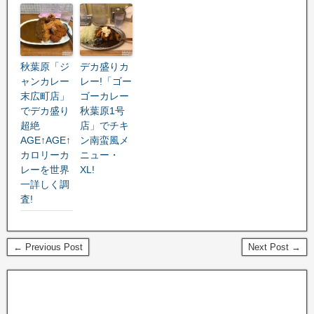
秋葉原「ジ
デカ盛りカ
ャンカレー
レー!「ゴー
末広町店」
ゴーカレー
でデカ盛り
秋葉原1号
超絶
店」でチキ
AGE↑AGE↑
ン南蛮風メ
カロリーカ
ニュー・
レーを世界
XL!
一詳しく調
査!
← Previous Post
Next Post →