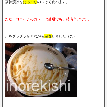
福神漬けを
たっぷり
のっけて食べます。
ただ、ココイチのカレーは普通でも、結構辛いです。
汗をダラダラかきながら
完食
しました（笑）