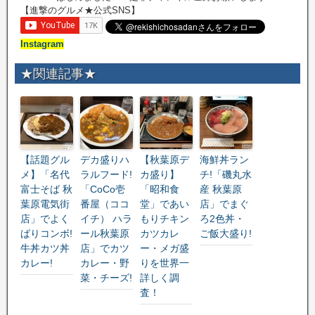
【進撃のグルメ★公式SNS】
Instagram
★関連記事★
【話題グル
デカ盛りハ
【秋葉原デ
海鮮丼ラン
メ】「名代
ラルフード!
カ盛り】
チ!「磯丸水
富士そば 秋
「CoCo壱
「昭和食
産 秋葉原
葉原電気街
番屋（ココ
堂」であい
店」でまぐ
店」でよく
イチ） ハラ
もりチキン
ろ2色丼・
ばりコンボ!
ール秋葉原
カツカレ
ご飯大盛り!
牛丼カツ丼
店」でカツ
ー・メガ盛
カレー!
カレー・野
りを世界一
菜・チーズ!
詳しく調
査！