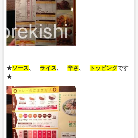
★
ソース
、
ライス
、
辛さ
、
トッピング
です
★