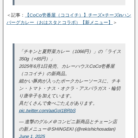
＜記事：
【CoCo壱番屋（ココイチ）】チーズ×チーズinハン
バーグカレー（おはスタとコラボ）【新メニュー】
＞
「チキンと夏野菜カレー（1066円）」の「ライス
350g（+65円）」
2025年6月1日発売、カレーハウスCoCo壱番屋
（ココイチ）の新商品。
細かい豚肉が入ったポークカレーソースに、チキ
ン・トマト・ナス・オクラ・アスパラガス・輪切
り唐辛子を加えています。
具だくさんで食べごたえがあります。
pic.twitter.com/aaGoI1BRbS
— 進撃のグルメ＠コンビニ新商品とチェーン店
の新メニュー＠SHINGEKI (@rekishichosadan)
June 1, 2025