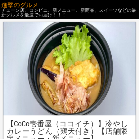
進撃のグルメ
チェーン店、コンビニ、新メニュー、新商品、スイーツなどの最
新グルメを最速でお届け！！！
【CoCo壱番屋（ココイチ）】冷やし
カレーうどん（鶏天付き）【店舗限
定メニュー・新メニュー】