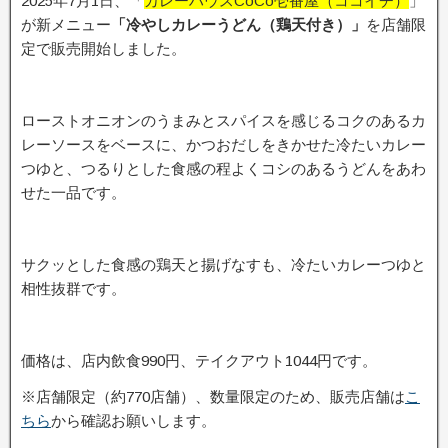
2025年7月1日、「
カレーハウスCoCo壱番屋（ココイチ）
」
が新メニュー
「冷やしカレーうどん（鶏天付き）」
を店舗限
定で販売開始しました。
ローストオニオンのうまみとスパイスを感じるコクのあるカ
レーソースをベースに、かつおだしをきかせた冷たいカレー
つゆと、つるりとした食感の程よくコシのあるうどんをあわ
せた一品です。
サクッとした食感の鶏天と揚げなすも、冷たいカレーつゆと
相性抜群です。
価格は、店内飲食990円、テイクアウト1044円です。
※店舗限定（約770店舗）、数量限定のため、販売店舗は
こ
ちら
から確認お願いします。