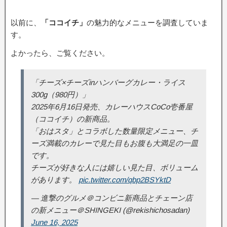
以前に、
「ココイチ」
の魅力的なメニューを調査していま
す。
よかったら、ご覧ください。
「チーズ×チーズinハンバーグカレー・ライス
300g（980円）」
2025年6月16日発売、カレーハウスCoCo壱番屋
（ココイチ）の新商品。
「おはスタ」とコラボした数量限定メニュー、チ
ーズ満載のカレーで見た目もお腹も大満足の一皿
です。
チーズが好きな人には嬉しい見た目、ボリューム
があります。
pic.twitter.com/qbp2BSYktD
— 進撃のグルメ＠コンビニ新商品とチェーン店
の新メニュー＠SHINGEKI (@rekishichosadan)
June 16, 2025