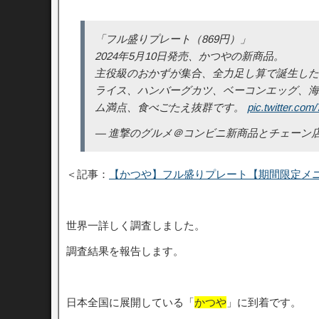
「フル盛りプレート（869円）」
2024年5月10日発売、かつやの新商品。
主役級のおかずが集合、全力足し算で誕生した
ライス、ハンバーグカツ、ベーコンエッグ、海
ム満点、食べごたえ抜群です。
pic.twitter.co
— 進撃のグルメ＠コンビニ新商品とチェーン店の新メニュ
＜記事：
【かつや】フル盛りプレート【期間限定メ
世界一詳しく調査しました。
調査結果を報告します。
日本全国に展開している「
かつや
」に到着です。