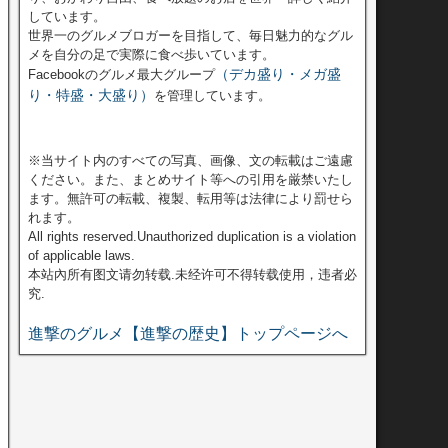
しています。
世界一のグルメブロガーを目指して、毎日魅力的なグル
メを自分の足で実際に食べ歩いています。
（デカ盛り・メガ盛
Facebookのグルメ最大グループ
り・特盛・大盛り）
を管理しています。
※当サイト内のすべての写真、画像、文の転載はご遠慮
ください。また、まとめサイト等への引用を厳禁いたし
ます。無許可の転載、複製、転用等は法律により罰せら
れます。
All rights reserved.Unauthorized duplication is a violation
of applicable laws.
本站內所有图文请勿转载.未经许可不得转载使用，违者必
究.
進撃のグルメ【進撃の歴史】トップページへ