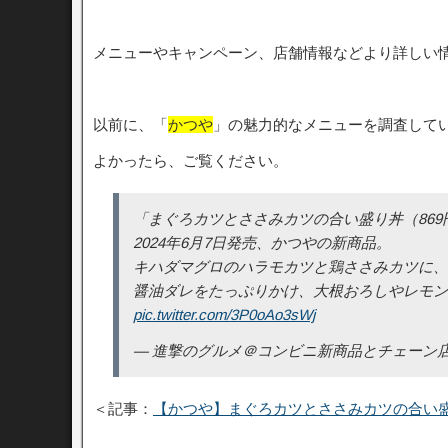
メニューやキャンペーン、店舗情報などより詳しい
以前に、「
かつや
」の魅力的なメニューを調査して
よかったら、ご覧ください。
「まぐろカツとささみカツの合い盛り丼（869
2024年6月7日発売、かつやの新商品。
キハダマグロのハラモカツと鶏ささみカツに、
醤油ダレをたっぷりかけ、大根おろしやレモン
pic.twitter.com/3P0oAo3sWj
— 進撃のグルメ＠コンビニ新商品とチェーン店の新メニュ
＜記事：
【かつや】まぐろカツとささみカツの合い