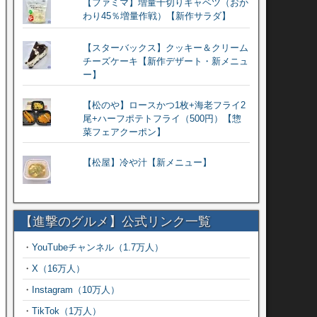
【ファミマ】増量千切りキャベツ（おか
わり45％増量作戦）【新作サラダ】
【スターバックス】クッキー＆クリーム
チーズケーキ【新作デザート・新メニュ
ー】
【松のや】ロースかつ1枚+海老フライ2
尾+ハーフポテトフライ（500円）【惣
菜フェアクーポン】
【松屋】冷や汁【新メニュー】
【進撃のグルメ】公式リンク一覧
・
YouTubeチャンネル（1.7万人）
・
X（16万人）
・
Instagram（10万人）
・
TikTok（1万人）