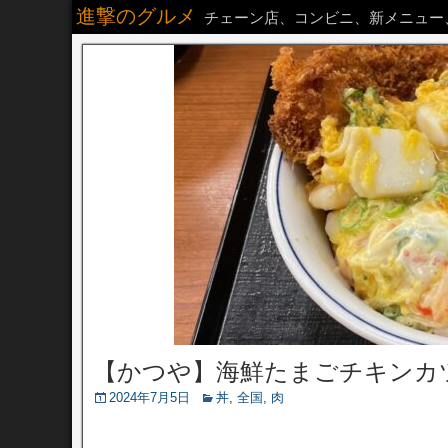
進撃のグルメ
チェーン店、コンビニ、新メニュー
【かつや】海鮮たまごチキンカ
2024年7月5日
丼
,
全国
,
肉