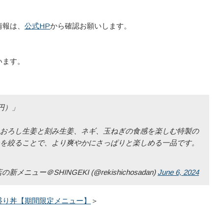
情報は、
公式HP
から確認お願いします。
います。
円）」
おろし生姜と刻み生姜、ネギ、玉ねぎの食感を楽しむ特製の
を絞ることで、より爽やかにさっぱりと楽しめる一品です。
ー＠SHINGEKI (@rekishichosadan)
June 6, 2024
盛り丼【期間限定メニュー】
＞