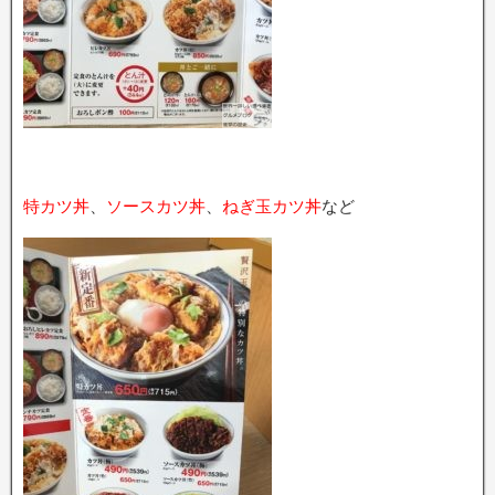
特カツ丼
、
ソースカツ丼
、
ねぎ玉カツ丼
など