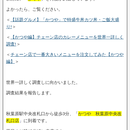
よかったら、ご覧ください。
＜
【話題グルメ】「かつや」で特盛牛丼カツ丼・ご飯大盛
り!
＞
＜
【かつや編】チェーン店のカレーメニューを世界一詳しく
調査!
＞
＜
チェーン店で一番大きいメニューを注文してみた【かつや
編】
＞
世界一詳しく調査しに向かいました。
調査結果を報告します。
秋葉原駅中央改札口から徒歩3分、「
かつや 秋葉原中央改
札口店
」に到着です。