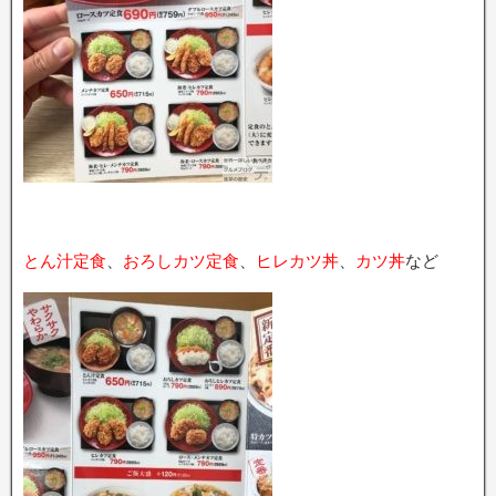
とん汁定食
、
おろしカツ定食
、
ヒレカツ丼
、
カツ丼
など