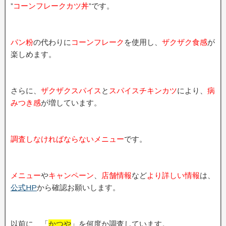
”
コーンフレークカツ丼
”です。
パン粉
の代わりに
コーンフレーク
を使用し、
ザクザク食感
が
楽しめます。
さらに、
ザクザクスパイス
と
スパイスチキンカツ
により、
病
みつき感
が増しています。
調査しなければならないメニュー
です。
メニュー
や
キャンペーン
、
店舗情報
など
より詳しい情報
は、
公式HP
から確認お願いします。
以前に、「
かつや
」を何度か調査しています。