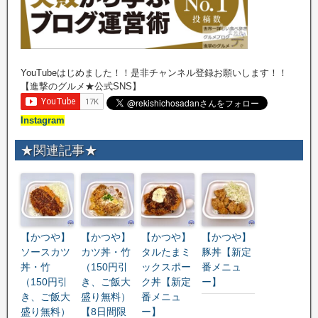
YouTubeはじめました！！是非チャンネル登録お願いします！！
【進撃のグルメ★公式SNS】
Instagram
★関連記事★
【かつや】
【かつや】
【かつや】
【かつや】
ソースカツ
カツ丼・竹
タルたまミ
豚丼【新定
丼・竹
（150円引
ックスポー
番メニュ
（150円引
き、ご飯大
ク丼【新定
ー】
き、ご飯大
盛り無料）
番メニュ
盛り無料）
【8日間限
ー】