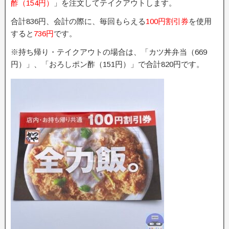
酢（154円）
」を注文してテイクアウトします。
合計836円、会計の際に、毎回もらえる
100円割引券
を使用
すると
736円
です。
※持ち帰り・テイクアウトの場合は、「カツ丼弁当（669
円）」、「おろしポン酢（151円）」で合計820円です。