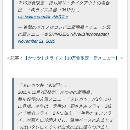
※10万食限定、持ち帰り・テイクアウトの場合
は、「肉ライス弁当（961円）」
pic.twitter.com/AnyNrRilLe
— 進撃のグルメ＠コンビニ新商品とチェーン店
の新メニュー＠SHINGEKI (@rekishichosadan)
November 21, 2025
＜記事：
【かつや】肉ライス【10万食限定・新メニュー】
＞
「タレカツ丼（979円）」
2025年11月7日発売、かつやの新商品。
毎年好評の人気メニュー「タレカツ」が1年ぶり
に登場、今年は、定番の「鶏ささみフライ」3枚
と「海老フライ」2本に加え、「半熟たまごフラ
イ」が新たに仲間入りし、醤油ベースのあまじょ
っぱいタレにくぐらせ白米の上に盛りつけまし