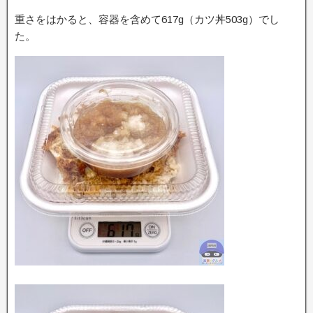
重さをはかると、容器を含めて617g（カツ丼503g）でし
た。