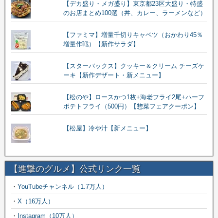
【デカ盛り・メガ盛り】東京都23区大盛り・特盛
のお店まとめ100選（丼、カレー、ラーメンなど）
【ファミマ】増量千切りキャベツ（おかわり45％
増量作戦）【新作サラダ】
【スターバックス】クッキー＆クリーム チーズケ
ーキ【新作デザート・新メニュー】
【松のや】ロースかつ1枚+海老フライ2尾+ハーフ
ポテトフライ（500円）【惣菜フェアクーポン】
【松屋】冷や汁【新メニュー】
【進撃のグルメ】公式リンク一覧
・
YouTubeチャンネル（1.7万人）
・
X（16万人）
・
Instagram（10万人）