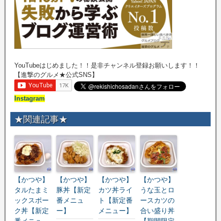
YouTubeはじめました！！是非チャンネル登録お願いします！！
【進撃のグルメ★公式SNS】
Instagram
★関連記事★
【かつや】
【かつや】
【かつや】
【かつや】
タルたまミ
豚丼【新定
カツ丼ライ
うな玉とロ
ックスポー
番メニュ
ト【新定番
ースカツの
ク丼【新定
ー】
メニュー】
合い盛り丼
番メニュ
【期間限定