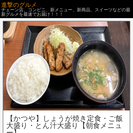
進撃のグルメ
チェーン店、コンビニ、新メニュー、新商品、スイーツなどの最
新グルメを最速でお届け！！！
【かつや】しょうが焼き定食・ご飯
大盛り・とん汁大盛り【朝食メニュ
ー】