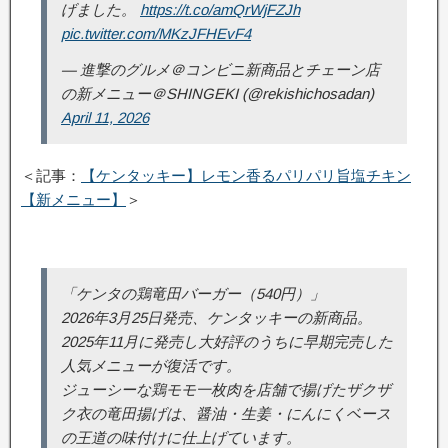
げました。
https://t.co/amQrWjFZJh
pic.twitter.com/MKzJFHEvF4
— 進撃のグルメ＠コンビニ新商品とチェーン店
の新メニュー＠SHINGEKI (@rekishichosadan)
April 11, 2026
＜記事：
【ケンタッキー】レモン香るパリパリ旨塩チキン
【新メニュー】
＞
「ケンタの鶏竜田バーガー（540円）」
2026年3月25日発売、ケンタッキーの新商品。
2025年11月に発売し大好評のうちに早期完売した
人気メニューが復活です。
ジューシーな鶏モモ一枚肉を店舗で揚げたザクザ
ク衣の竜田揚げは、醤油・生姜・にんにくベース
の王道の味付けに仕上げています。