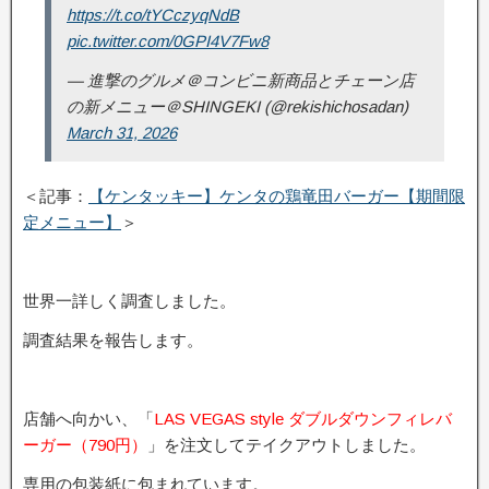
https://t.co/tYCczyqNdB
pic.twitter.com/0GPI4V7Fw8
— 進撃のグルメ＠コンビニ新商品とチェーン店
の新メニュー＠SHINGEKI (@rekishichosadan)
March 31, 2026
＜記事：
【ケンタッキー】ケンタの鶏竜田バーガー【期間限
定メニュー】
＞
世界一詳しく調査しました。
調査結果を報告します。
店舗へ向かい、「
LAS VEGAS style ダブルダウンフィレバ
ーガー（790円）
」を注文してテイクアウトしました。
専用の包装紙に包まれています。