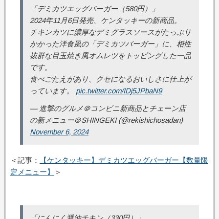
「デミカツエッグバーガー（580円）」
2024年11月6日発売、ケンタッキーの新商品。
チキンカツに濃厚なデミグラスソースがたっぷり
かかった洋食風の「デミカツバーガー」に、相性
抜群な目玉焼き風オムレツをトッピングした一品
です。
食べごたえがあり、クセになるおいしさに仕上が
っています。
pic.twitter.com/IDj5JPbaN9
— 進撃のグルメ＠コンビニ新商品とチェーン店
の新メニュー＠SHINGEKI (@rekishichosadan)
November 6, 2024
＜記事：
【ケンタッキー】デミカツエッグバーガー【数量限
定メニュー】
＞
「にんにく醤油チキン（330円）」