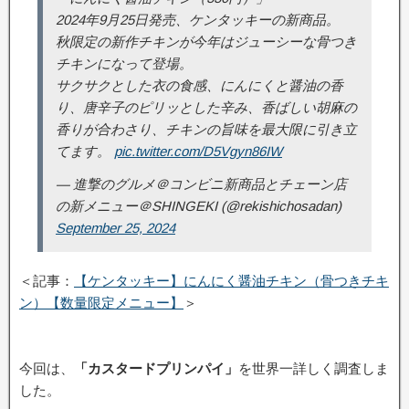
2024年9月25日発売、ケンタッキーの新商品。
秋限定の新作チキンが今年はジューシーな骨つき
チキンになって登場。
サクサクとした衣の食感、にんにくと醤油の香
り、唐辛子のピリッとした辛み、香ばしい胡麻の
香りが合わさり、チキンの旨味を最大限に引き立
てます。
pic.twitter.com/D5Vgyn86IW
— 進撃のグルメ＠コンビニ新商品とチェーン店
の新メニュー＠SHINGEKI (@rekishichosadan)
September 25, 2024
＜記事：
【ケンタッキー】にんにく醤油チキン（骨つきチキ
ン）【数量限定メニュー】
＞
今回は、
「カスタードプリンパイ」
を世界一詳しく調査しま
した。