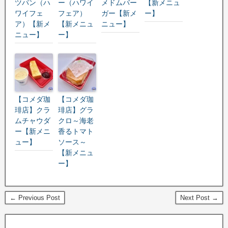
ツパン（ハ
ー（ハワイ
メドムバー
【新メニュ
ワイフェ
フェア）
ガー【新メ
ー】
ア）【新メ
【新メニュ
ニュー】
ニュー】
ー】
【コメダ珈
【コメダ珈
琲店】クラ
琲店】グラ
ムチャウダ
クロ～海老
ー【新メニ
香るトマト
ュー】
ソース～
【新メニュ
ー】
← Previous Post
Next Post →