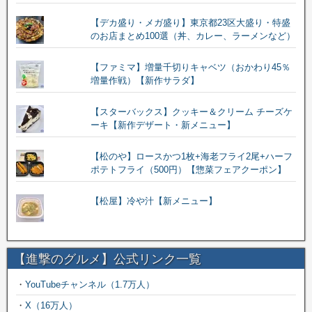
【デカ盛り・メガ盛り】東京都23区大盛り・特盛
のお店まとめ100選（丼、カレー、ラーメンなど）
【ファミマ】増量千切りキャベツ（おかわり45％
増量作戦）【新作サラダ】
【スターバックス】クッキー＆クリーム チーズケ
ーキ【新作デザート・新メニュー】
【松のや】ロースかつ1枚+海老フライ2尾+ハーフ
ポテトフライ（500円）【惣菜フェアクーポン】
【松屋】冷や汁【新メニュー】
【進撃のグルメ】公式リンク一覧
・
YouTubeチャンネル（1.7万人）
・
X（16万人）