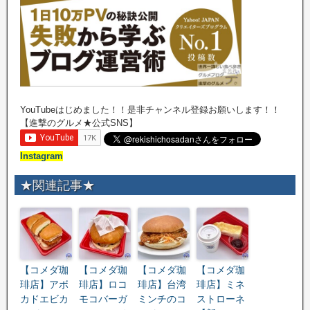
YouTubeはじめました！！是非チャンネル登録お願いします！！
【進撃のグルメ★公式SNS】
Instagram
★関連記事★
【コメダ珈
【コメダ珈
【コメダ珈
【コメダ珈
琲店】アボ
琲店】ロコ
琲店】台湾
琲店】ミネ
カドエビカ
モコバーガ
ミンチのコ
ストローネ