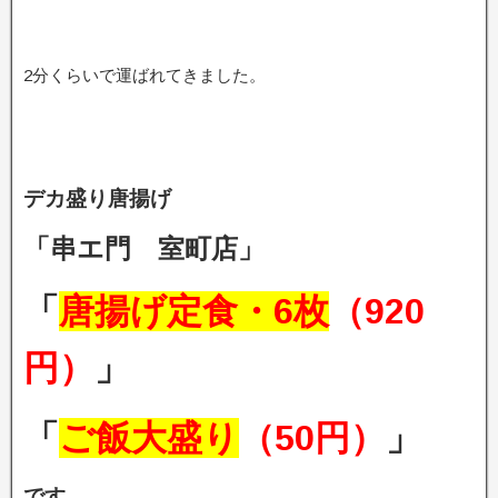
2分くらいで運ばれてきました。
デカ盛り唐揚げ
「串エ門 室町店」
「
唐揚げ定食・6枚
（920
円）
」
「
ご飯大盛り
（50円）
」
です。