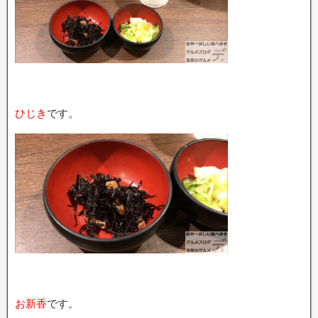
ひじき
です。
お新香
です。