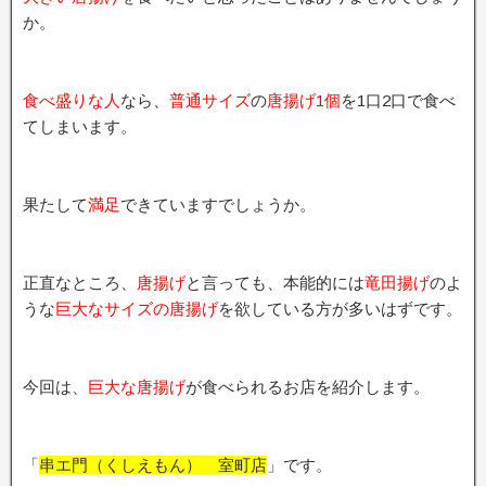
か。
食べ盛りな人
なら、
普通サイズ
の
唐揚げ1個
を1口2口で食べ
てしまいます。
果たして
満足
できていますでしょうか。
正直なところ、
唐揚げ
と言っても、本能的には
竜田揚げ
のよ
うな
巨大なサイズの唐揚げ
を欲している方が多いはずです。
今回は、
巨大な唐揚げ
が食べられるお店を紹介します。
「
串エ門（くしえもん） 室町店
」です。