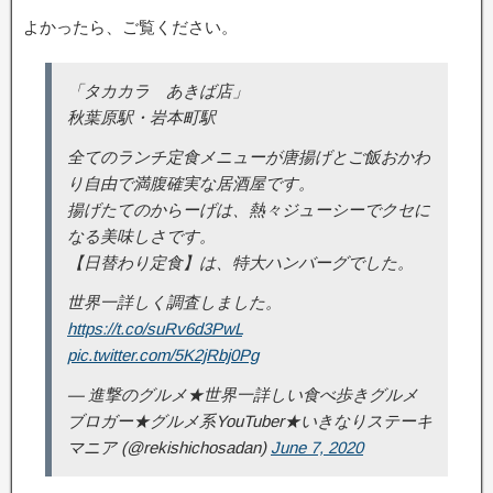
よかったら、ご覧ください。
「タカカラ あきば店」
秋葉原駅・岩本町駅
全てのランチ定食メニューが唐揚げとご飯おかわ
り自由で満腹確実な居酒屋です。
揚げたてのからーげは、熱々ジューシーでクセに
なる美味しさです。
【日替わり定食】は、特大ハンバーグでした。
世界一詳しく調査しました。
https://t.co/suRv6d3PwL
pic.twitter.com/5K2jRbj0Pg
— 進撃のグルメ★世界一詳しい食べ歩きグルメ
ブロガー★グルメ系YouTuber★いきなりステーキ
マニア (@rekishichosadan)
June 7, 2020