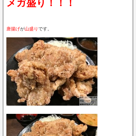
メガ盛り！！！
唐揚げ
が
山盛り
です。