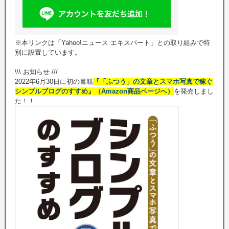
※本リンクは「Yahoo!ニュース エキスパート」との取り組みで特
別に設置しています。
\\\ お知らせ ///
2022年6月30日に初の書籍
『「ふつう」の文章とスマホ写真で稼ぐ
シンプルブログのすすめ』（Amazon商品ページへ）
を発売しまし
た！！