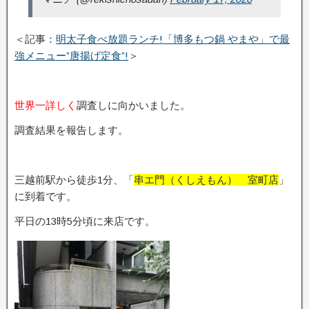
＜記事：
明太子食べ放題ランチ!「博多もつ鍋 やまや」で最
強メニュー”唐揚げ定食”!
＞
世界一詳しく
調査しに向かいました。
調査結果を報告します。
三越前駅から徒歩1分、「
串エ門（くしえもん） 室町店
」
に到着です。
平日の13時5分頃に来店です。