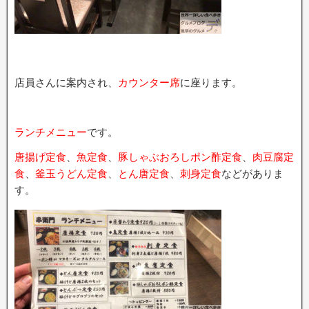
店員さんに案内され、
カウンター席
に座ります。
ランチメニュー
です。
唐揚げ定食
、
魚定食
、
豚しゃぶおろしポン酢定食
、
肉豆腐定
食
、
釜玉うどん定食
、
とん唐定食
、
刺身定食
などがありま
す。