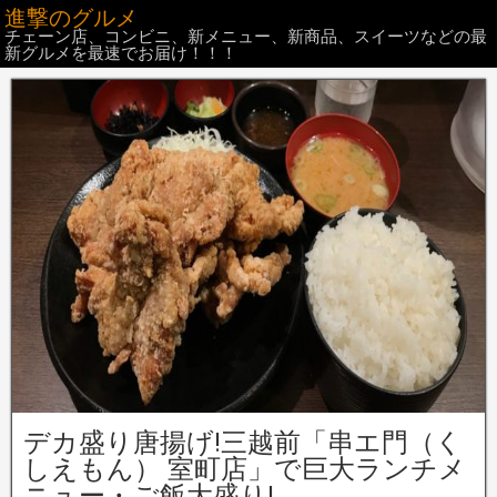
進撃のグルメ
チェーン店、コンビニ、新メニュー、新商品、スイーツなどの最
新グルメを最速でお届け！！！
デカ盛り唐揚げ!三越前「串エ門（く
しえもん） 室町店」で巨大ランチメ
ニュー・ご飯大盛り!