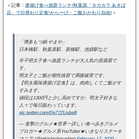
＜記事：
唐揚げ食べ放題ランチ!秋葉原「タカカラ あきば
店」で日替わり定食!からーげ・ご飯おかわり自由!
＞
「博多もつ鍋 やまや」
日本橋駅、秋葉原駅、新橋駅、池袋駅など
辛子明太子食べ放題ランチが大人気の居酒屋で
す。
明太子とご飯が相性抜群で満腹確実です。
【明太風味唐揚げ定食】は、肉肉しくてご飯がす
すみます。
値段は1300円と少し高めですが、明太子好きな
人々で毎日賑わっています。
pic.twitter.com/Dg77ZUubaB
— 進撃のグルメ★世界一詳しい食べ歩きグルメ
ブロガー★グルメ系YouTuber★いきなりステーキ
マニア (@rekishichosadan)
February 17, 2020