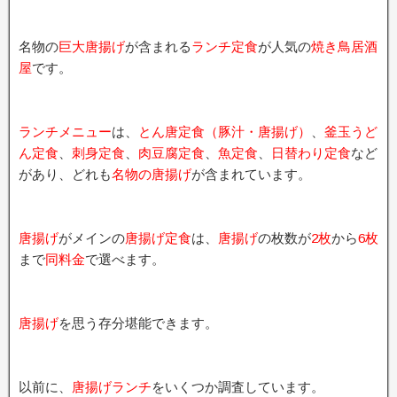
名物の
巨大唐揚げ
が含まれる
ランチ定食
が人気の
焼き鳥居酒
屋
です。
ランチメニュー
は、
とん唐定食（豚汁・唐揚げ）
、
釜玉うど
ん定食
、
刺身定食
、
肉豆腐定食
、
魚定食
、
日替わり定食
など
があり、どれも
名物の唐揚げ
が含まれています。
唐揚げ
がメインの
唐揚げ定食
は、
唐揚げ
の枚数が
2枚
から
6枚
まで
同料金
で選べます。
唐揚げ
を思う存分堪能できます。
以前に、
唐揚げランチ
をいくつか調査しています。