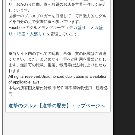
り、おかわり自由、食べ放題のお店を世界一詳しく紹介
しています。
世界一のグルメブロガーを目指して、毎日魅力的なグル
メを自分の足で実際に食べ歩いています。
（デカ盛り・メガ盛
Facebookのグルメ最大グループ
り・特盛・大盛り）
を管理しています。
※当サイト内のすべての写真、画像、文の転載はご遠慮
ください。また、まとめサイト等への引用を厳禁いたし
ます。無許可の転載、複製、転用等は法律により罰せら
れます。
All rights reserved.Unauthorized duplication is a violation
of applicable laws.
本站內所有图文请勿转载.未经许可不得转载使用，违者必
究.
進撃のグルメ【進撃の歴史】トップページへ