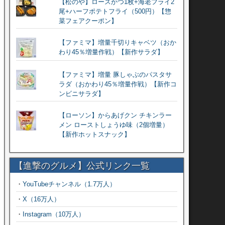
【松のや】ロースかつ1枚+海老フライ2
尾+ハーフポテトフライ（500円）【惣
菜フェアクーポン】
【ファミマ】増量千切りキャベツ（おか
わり45％増量作戦）【新作サラダ】
【ファミマ】増量 豚しゃぶのパスタサ
ラダ（おかわり45％増量作戦）【新作コ
ンビニサラダ】
【ローソン】からあげクン チキンラー
メン ローストしょうゆ味（2個増量）
【新作ホットスナック】
【進撃のグルメ】公式リンク一覧
・
YouTubeチャンネル（1.7万人）
・
X（16万人）
・
Instagram（10万人）