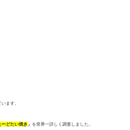
ています。
たーどたい焼き
」
を世界一詳しく調査しました。