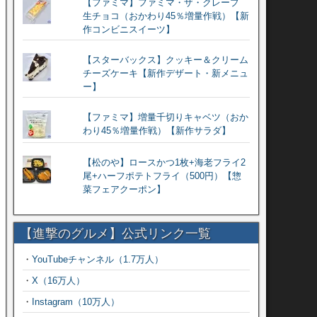
【ファミマ】ファミマ・ザ・クレープ
生チョコ（おかわり45％増量作戦）【新
作コンビニスイーツ】
【スターバックス】クッキー＆クリーム
チーズケーキ【新作デザート・新メニュ
ー】
【ファミマ】増量千切りキャベツ（おか
わり45％増量作戦）【新作サラダ】
【松のや】ロースかつ1枚+海老フライ2
尾+ハーフポテトフライ（500円）【惣
菜フェアクーポン】
【進撃のグルメ】公式リンク一覧
・
YouTubeチャンネル（1.7万人）
・
X（16万人）
・
Instagram（10万人）