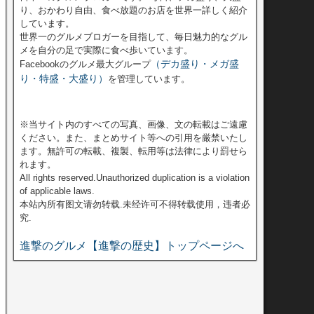
り、おかわり自由、食べ放題のお店を世界一詳しく紹介
しています。
世界一のグルメブロガーを目指して、毎日魅力的なグル
メを自分の足で実際に食べ歩いています。
（デカ盛り・メガ盛
Facebookのグルメ最大グループ
り・特盛・大盛り）
を管理しています。
※当サイト内のすべての写真、画像、文の転載はご遠慮
ください。また、まとめサイト等への引用を厳禁いたし
ます。無許可の転載、複製、転用等は法律により罰せら
れます。
All rights reserved.Unauthorized duplication is a violation
of applicable laws.
本站內所有图文请勿转载.未经许可不得转载使用，违者必
究.
進撃のグルメ【進撃の歴史】トップページへ