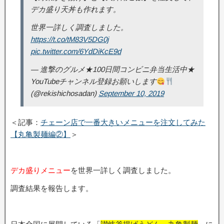
デカ盛り天丼も作れます。
世界一詳しく調査しました。
https://t.co/tM83V5DG0j
pic.twitter.com/6YdDiKcE9d
— 進撃のグルメ★100日間コンビニ弁当生活中★
YouTubeチャンネル登録お願いします
(@rekishichosadan)
September 10, 2019
＜記事：
チェーン店で一番大きいメニューを注文してみた
【丸亀製麺編②】
＞
デカ盛りメニュー
を世界一詳しく調査しました。
調査結果を報告します。