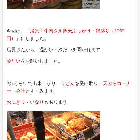
今回は、「
漢気！牛肉タル鶏天ぶっかけ・得盛り
（1090
円）
」にしました。
店員さんから、温かい・冷たいを聞かれます。
冷たい
をお願いしました。
2分くらいで出来上がり、
うどん
を受け取り、
天ぷらコーナ
ー
、
会計
とすすみます。
おにぎり・いなり
もあります。