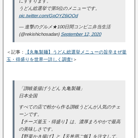
にすすります。
うどん総選挙で第5位のメニューです。
pic.twitter.com/GpOYZ6iOOd
— 進撃のグルメ★100日間コンビニ弁当生活
(@rekishichosadan)
September 12, 2020
＜記事：
【丸亀製麺】うどん総選挙メニューの旨辛まぜ釜
玉・得盛りを世界一詳しく調査!
＞
「讃岐釜揚げうどん 丸亀製麺」
日本全国
すべての店で粉から作る讃岐うどんが人気のチェ
ーンです。
【チーズ釜玉・得盛り】は、濃厚まろやかで最高
の美味しさです。
【野菜かき揚げ】と【天丼用ご飯】を注文して、