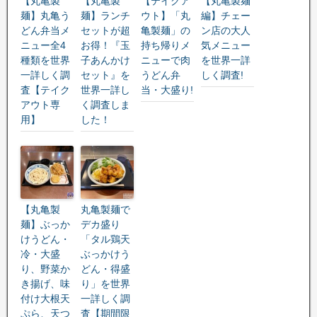
【丸亀製
【丸亀製
【テイクア
【丸亀製麺
麺】丸亀う
麺】ランチ
ウト】「丸
編】チェー
どん弁当メ
セットが超
亀製麺」の
ン店の大人
ニュー全4
お得！『玉
持ち帰りメ
気メニュー
種類を世界
子あんかけ
ニューで肉
を世界一詳
一詳しく調
セット』を
うどん弁
しく調査!
査【テイク
世界一詳し
当・大盛り!
アウト専
く調査しま
用】
した！
【丸亀製
丸亀製麺で
麺】ぶっか
デカ盛り
けうどん・
「タル鶏天
冷・大盛
ぶっかけう
り、野菜か
どん・得盛
き揚げ、味
り」を世界
付け大根天
一詳しく調
ぷら、天つ
査【期間限