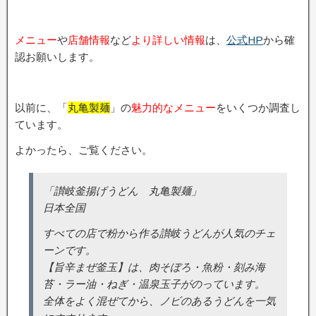
メニュー
や
店舗情報
など
より詳しい情報
は、
公式HP
から確
認お願いします。
以前に、「
丸亀製麺
」の
魅力的なメニュー
をいくつか調査し
ています。
よかったら、ご覧ください。
「讃岐釜揚げうどん 丸亀製麺」
日本全国
すべての店で粉から作る讃岐うどんが人気のチェ
ーンです。
【旨辛まぜ釜玉】は、肉そぼろ・魚粉・刻み海
苔・ラー油・ねぎ・温泉玉子がのっています。
全体をよく混ぜてから、ノビのあるうどんを一気