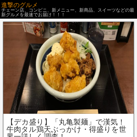
進撃のグルメ
チェーン店、コンビニ、新メニュー、新商品、スイーツなどの最
新グルメを最速でお届け！！！
【デカ盛り】「丸亀製麺」で漢気！
牛肉タル鶏天ぶっかけ・得盛りを世
界一詳しく調査！