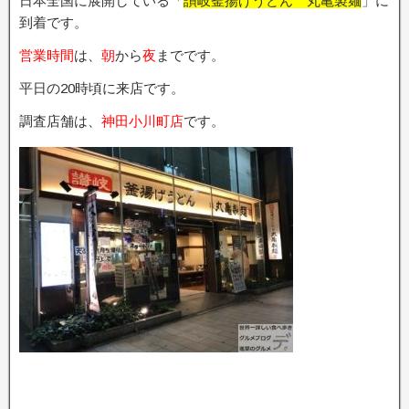
日本全国に展開している「
讃岐釜揚げうどん 丸亀製麺
」に
到着です。
営業時間
は、
朝
から
夜
までです。
平日の20時頃に来店です。
調査店舗は、
神田小川町店
です。