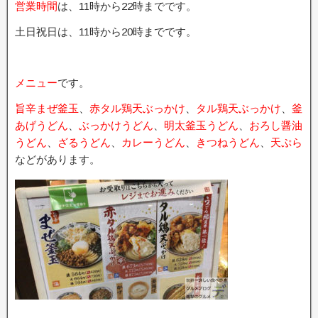
営業時間
は、11時から22時までです。
土日祝日は、11時から20時までです。
メニュー
です。
旨辛まぜ釜玉
、
赤タル鶏天ぶっかけ
、
タル鶏天ぶっかけ
、
釜
あげうどん
、
ぶっかけうどん
、
明太釜玉うどん
、
おろし醤油
うどん
、
ざるうどん
、
カレーうどん
、
きつねうどん
、
天ぷら
などがあります。