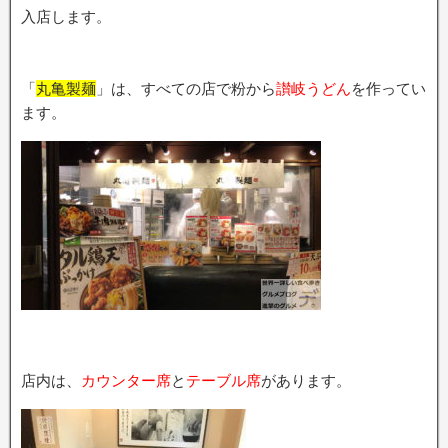
入店します。
「
丸亀製麺
」は、すべての店で粉から
讃岐うどん
を作ってい
ます。
店内は、
カウンター席
と
テーブル席
があります。