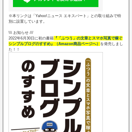
※本リンクは「Yahoo!ニュース エキスパート」との取り組みで特
別に設置しています。
\\\ お知らせ ///
2022年6月30日に初の書籍
『「ふつう」の文章とスマホ写真で稼ぐ
シンプルブログのすすめ』（Amazon商品ページへ）
を発売しまし
た！！