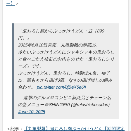
ー】
＞
「鬼おろし鶏からぶっかけうどん・並（890
円）」
2025年6月10日発売、丸亀製麺の新商品。
冷たいぶっかけうどんにシャキシャキの鬼おろし
と食べごたえ抜群のお肉をのせた「鬼おろしシリ
ーズ」です。
ぶっかけうどん、鬼おろし、特製ぽん酢、柚子
皮、鶏ももから揚げ3個、なすの揚げ浸しの組み
合わせ。
pic.twitter.com/0jBeX5e6fI
— 進撃のグルメ＠コンビニ新商品とチェーン店
の新メニュー＠SHINGEKI (@rekishichosadan)
June 10, 2025
＜記事：
【丸亀製麺】鬼おろし肉ぶっかけうどん【期間限定