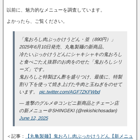
以前に、魅力的なメニューを調査しています。
よかったら、ご覧ください。
「鬼おろし肉ぶっかけうどん・並（890円）」
2025年6月10日発売、丸亀製麺の新商品。
冷たいぶっかけうどんにシャキシャキの鬼おろし
と食べごたえ抜群のお肉をのせた「鬼おろしシリ
ーズ」です。
鬼おろしと特製ぽん酢を盛りつけ、最後に、特製
割り下を使って焼き上げた牛肉と玉ねぎをのせて
います。
pic.twitter.com/AGF7ZKFWbd
— 進撃のグルメ＠コンビニ新商品とチェーン店
の新メニュー＠SHINGEKI (@rekishichosadan)
June 12, 2025
＜記事：
【丸亀製麺】鬼おろし肉ぶっかけうどん【新メニュ