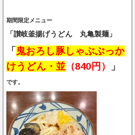
期間限定メニュー
「讃岐釜揚げうどん 丸亀製麺」
「
鬼おろし豚しゃぶぶっか
けうどん・並
（840円）
」
です。