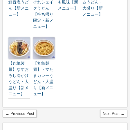
鮮旨塩うど
ぞれシェイ
も風味【新
ムうどん・
ん【新メニ
クうどん
メニュー】
大盛り【新
ュー】
【持ち帰り
メニュー】
限定・新メ
ニュー】
【丸亀製
【丸亀製
麺】なすお
麺】トマた
ろし冷かけ
まカレーう
うどん・大
どん・大盛
盛り【新メ
り【新メニ
ニュー】
ュー】
← Previous Post
Next Post →