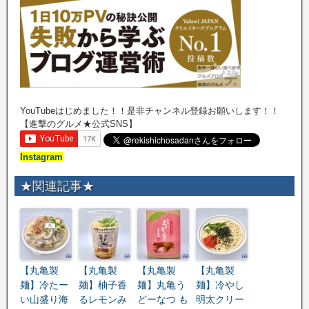
YouTubeはじめました！！是非チャンネル登録お願いします！！
【進撃のグルメ★公式SNS】
Instagram
★関連記事★
【丸亀製
【丸亀製
【丸亀製
【丸亀製
麺】冷たー
麺】柚子香
麺】丸亀う
麺】冷やし
い山盛り海
るレモンみ
どーなつ も
明太クリー