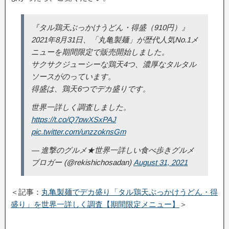
『タル鶏天ぶっかけうどん・得盛（910円）』
2021年8月31日、「丸亀製麺」が歴代人気No.1メ
ニューを期間限定で販売開始しました。
サクサクジューシーな鶏天4つ、濃厚なタルタル
ソースがのっています。
得盛は、鶏天6つでデカ盛りです。
世界一詳しく調査しました。
https://t.co/Q7pwXSxPAJ
pic.twitter.com/unzzoknsGm
— 進撃のグルメ★世界一詳しい食べ歩きグルメ
ブロガー (@rekishichosadan)
August 31, 2021
＜記事：
丸亀製麺でデカ盛り「タル鶏天ぶっかけうどん・得
盛り」を世界一詳しく調査【期間限定メニュー】
＞