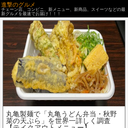
進撃のグルメ
チェーン店、コンビニ、新メニュー、新商品、スイーツなどの最
新グルメを最速でお届け！！！
丸亀製麺で「丸亀うどん弁当・秋野
菜の天ぷら」を世界一詳しく調査
【テイクアウトメニュー】