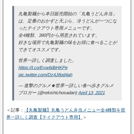
丸亀製麺から本日販売開始の「丸亀うどん弁当」
は、定番のおかずと天ぷら、冷うどんが一つにな
ったテイクアウト専用メニューです。
全4種類、390円から用意されています。
好きな場所で丸亀製麺の味をお得に食べることが
できてオススメです。
世界一詳しく調査しました。
https://t.co/Evw6dbHKPe
pic.twitter.com/Dz4J8od4ah
— 進撃のグルメ★世界一詳しい食べ歩きグルメ
ブロガー (@rekishichosadan)
April 13, 2021
＜記事：
【丸亀製麺】丸亀うどん弁当メニュー全4種類を世
界一詳しく調査【テイクアウト専用】
＞