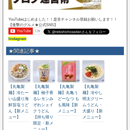
YouTubeはじめました！！是非チャンネル登録お願いします！！
【進撃のグルメ★公式SNS】
Instagram
★関連記事★
【丸亀製
【丸亀製
【丸亀製
【丸亀製
麺】冷たー
麺】柚子香
麺】丸亀う
麺】冷やし
い山盛り海
るレモンみ
どーなつ も
明太クリー
鮮旨塩うど
ぞれシェイ
も風味【新
ムうどん・
ん【新メニ
クうどん
メニュー】
大盛り【新
ュー】
【持ち帰り
メニュー】
限定・新メ
ニュー】