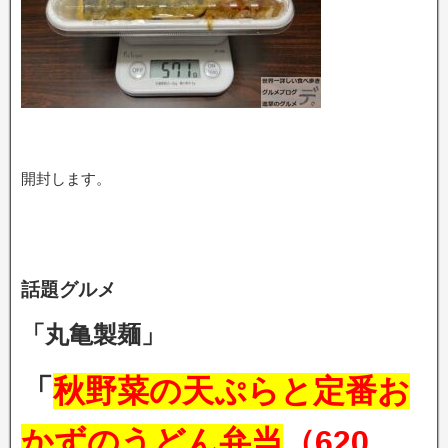
開封します。
話題グルメ
「丸亀製麺」
「
秋野菜の天ぷらと定番お
かずのうどん弁当
（620