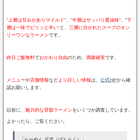
”
上層は甘みがありマイルド
”、”
中層はサッパリ醤油味
”、”
下
層は一味でピリッと辛い
”と、
三層に分かれたスープのオン
リーワンなラーメン
です。
終日ご飯無料
で
おかわり自由
のため、
満腹確実
です。
メニュー
や
店舗情報
など
より詳しい情報
は、
公式HP
から確
認お願いします。
以前に、
魅力的な背脂ラーメン
をいくつか調査しています。
よかったら、ご覧ください。
「らーめん 元楽（げんらく）」