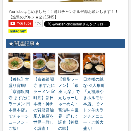
YouTubeはじめました！！是非チャンネル登録お願いします！！
【進撃のグルメ★公式SNS】
Instagram
★関連記事★
【移転】大
【京都銀閣
【背脂ラー
日本橋の紙
盛り背脂!
寺 ますたに
メン】「銀
なべ!人形町
「京都銀閣
ラーメン 室
座 元楽」で
「元祖紙や
寺 ますたに
町店】新日
元ちゃーし
きホルモサ
ラーメン 日
本橋・神田
ゅーめん・
本店」でマ
本橋本店」
の背脂醤油
醤油味を世
トン羊肉ラ
でチャーシ
系人気店を
界一詳しく
ンチメニュ
ューメン・
世界一詳し
調査【神様
ー・ご飯大
ご飯!
く調査！
の味】
盛り!