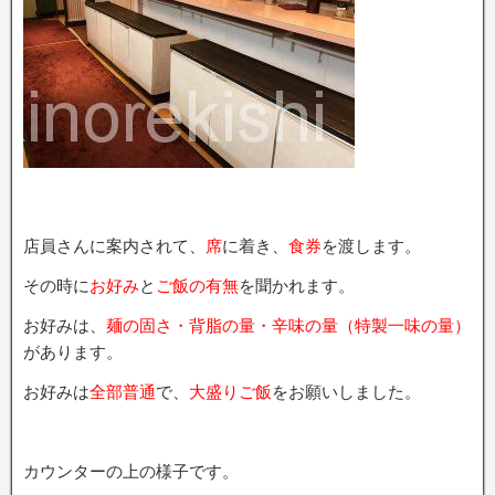
店員さんに案内されて、
席
に着き、
食券
を渡します。
その時に
お好み
と
ご飯の有無
を聞かれます。
お好みは、
麺の固さ・背脂の量・辛味の量（特製一味の量）
があります。
お好みは
全部普通
で、
大盛りご飯
をお願いしました。
カウンターの上の様子です。