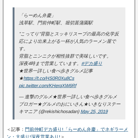
「らーめん弁慶」
浅草駅、門前仲町駅、堀切菖蒲園駅
”こってり”背脂とスッキリスープの最高の化学反
応により出来上がる一杯が人気のラーメン屋で
す。
背脂とニンニクが相性抜群で美味しいです。
深夜4時まで営業しています。
#デカ盛り
★世界一詳しい食べ歩きグルメ記事
★
https://t.co/HS0R0Xu8Cs
pic.twitter.com/KHerqXW6Rf
— 進撃のグルメ★世界一詳しい食べ歩きグルメ
ブロガー★グルメのおにいさん★いきなりステー
キマニア (@rekishichosadan)
May 25, 2019
＜記事：
門前仲町デカ盛り!「らーめん弁慶」でネギラーメ
ン・大盛り!深夜営業あり!
＞