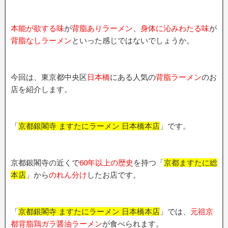
本能が欲する味
が
背脂ありラーメン
、
身体に沁みわたる味
が
背脂なしラーメン
といった感じではないでしょうか。
今回は、東京都中央区
日本橋
にある人気の
背脂ラーメン
のお
店を紹介します。
「
京都銀閣寺 ますたにラーメン 日本橋本店
」です。
京都銀閣寺の近くで
60年以上の歴史
を持つ「
京都ますたに総
本店
」から
のれん分け
したお店です。
「
京都銀閣寺 ますたにラーメン 日本橋本店
」では、
元祖京
都背脂鶏ガラ醤油ラーメン
が食べられます。