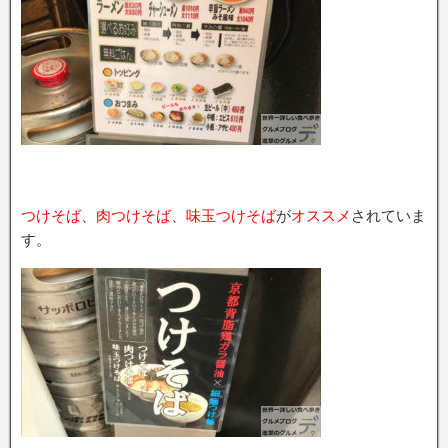
つけそば
、
肉つけそば
、
味玉つけそば
が
オススメ
されていま
す。