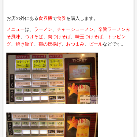
お店の外にある
食券機
で
食券
を購入します。
メニュー
は、
ラーメン
、
チャーシューメン
、
辛旨ラーメンみ
そ風味
、
つけそば
、
肉つけそば
、
味玉つけそば
、
トッピン
グ
、
焼き餃子
、
鶏の唐揚げ
、
おつまみ
、
ビール
などです。