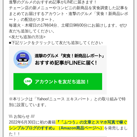
進撃のグルメのおすすめ記事がLINEに届きます！
チェーン店の新メニューやコンビニの新商品を実食調査した記事を
まとめてお届けするアカウント・進撃のグルメ「実食！新商品レポ
ート」の配信がスタート。
毎週火・木曜日の17時04分、土曜日9時00分にお届けします。ぜひ
友だち追加してください。
<友だち追加の方法>
■下記リンクをクリックして友だち追加してください
※本リンクは「Yahoo!ニュース エキスパート」との取り組みで特
別に設置しています。
\\\ お知らせ ///
2022年6月30日に初の書籍
『「ふつう」の文章とスマホ写真で稼ぐ
シンプルブログのすすめ』（Amazon商品ページへ）
を発売しまし
た！！