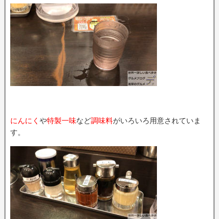
にんにく
や
特製一味
など
調味料
がいろいろ用意されていま
す。