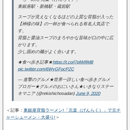
東銀座駅・新橋駅・蔵前駅
スープが見えなくなるほどの上質な背脂が入った
【神様の味】の一杯が食べられる有名人気店で
す。
背脂と醤油スープのまろやかな旨味が口の中に広
がります。
少し固めの麺がよく合います。
★食べ歩き記事★
https://t.co/j7plWifjMB
pic.twitter.com/6WyGFocPZC
— 進撃のグルメ★世界一詳しい食べ歩きグルメ
ブロガー★グルメのおにいさん★いきなりステー
キマニア (@rekishichosadan)
June 9, 2020
＜記事：
東銀座背脂ラーメン!「元楽（げんらく）」で元チ
ャーシューメン・大盛り!
＞