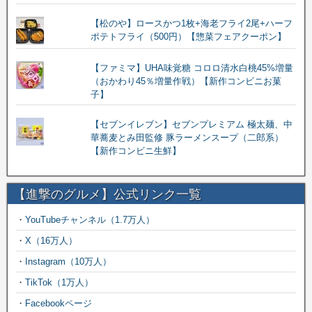
【松のや】ロースかつ1枚+海老フライ2尾+ハーフ
ポテトフライ（500円）【惣菜フェアクーポン】
【ファミマ】UHA味覚糖 コロロ清水白桃45%増量
（おかわり45％増量作戦）【新作コンビニお菓
子】
【セブンイレブン】セブンプレミアム 極太麺、中
華蕎麦とみ田監修 豚ラーメンスープ（二郎系）
【新作コンビニ生鮮】
【進撃のグルメ】公式リンク一覧
・
YouTubeチャンネル（1.7万人）
・
X（16万人）
・
Instagram（10万人）
・
TikTok（1万人）
・
Facebookページ