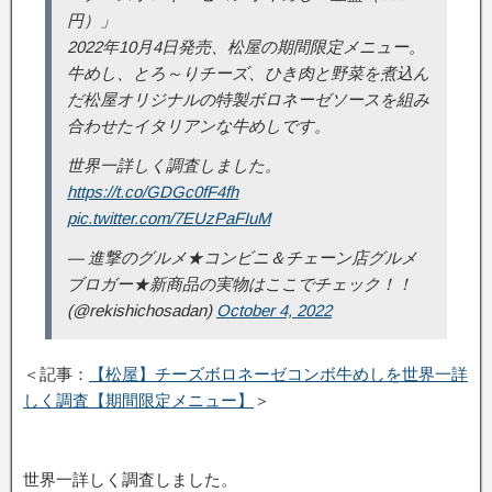
円）」
2022年10月4日発売、松屋の期間限定メニュー。
牛めし、とろ～りチーズ、ひき肉と野菜を煮込ん
だ松屋オリジナルの特製ボロネーゼソースを組み
合わせたイタリアンな牛めしです。
世界一詳しく調査しました。
https://t.co/GDGc0fF4fh
pic.twitter.com/7EUzPaFIuM
— 進撃のグルメ★コンビニ＆チェーン店グルメ
ブロガー★新商品の実物はここでチェック！！
(@rekishichosadan)
October 4, 2022
＜記事：
【松屋】チーズボロネーゼコンボ牛めしを世界一詳
しく調査【期間限定メニュー】
＞
世界一詳しく調査しました。