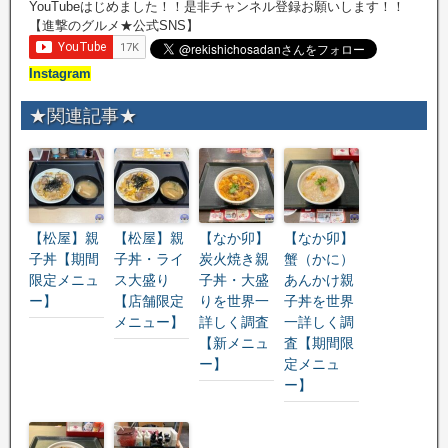
YouTubeはじめました！！是非チャンネル登録お願いします！！
【進撃のグルメ★公式SNS】
Instagram
★関連記事★
【松屋】親
【松屋】親
【なか卯】
【なか卯】
子丼【期間
子丼・ライ
炭火焼き親
蟹（かに）
限定メニュ
ス大盛り
子丼・大盛
あんかけ親
ー】
【店舗限定
りを世界一
子丼を世界
メニュー】
詳しく調査
一詳しく調
【新メニュ
査【期間限
ー】
定メニュ
ー】