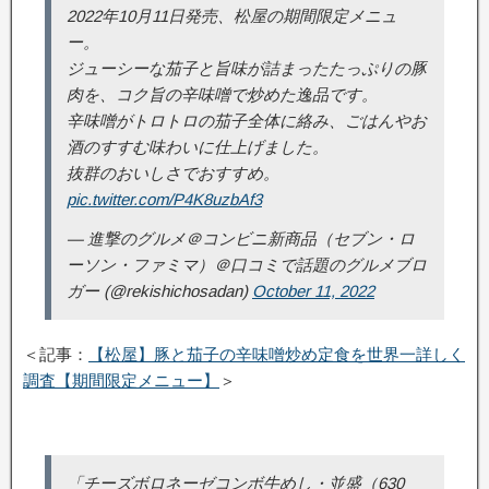
2022年10月11日発売、松屋の期間限定メニュ
ー。
ジューシーな茄子と旨味が詰まったたっぷりの豚
肉を、コク旨の辛味噌で炒めた逸品です。
辛味噌がトロトロの茄子全体に絡み、ごはんやお
酒のすすむ味わいに仕上げました。
抜群のおいしさでおすすめ。
pic.twitter.com/P4K8uzbAf3
— 進撃のグルメ＠コンビニ新商品（セブン・ロ
ーソン・ファミマ）＠口コミで話題のグルメブロ
ガー (@rekishichosadan)
October 11, 2022
＜記事：
【松屋】豚と茄子の辛味噌炒め定食を世界一詳しく
調査【期間限定メニュー】
＞
「チーズボロネーゼコンボ牛めし・並盛（630