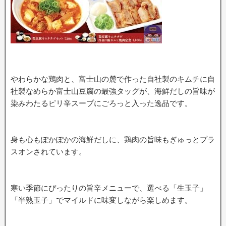
やわらかな鶏肉と、富士山の麓で作った自社製のキムチに自
社製なめらか富士山豆腐の最強タッグが、海鮮だしの旨味が
染みわたるピリ辛スープにごろっと入った逸品です。
身も心もぽかぽかの海鮮だしに、鶏肉の旨味もぎゅっとプラ
スオンされています。
寒い季節にぴったりの旨辛メニューで、選べる「生玉子」
「半熟玉子」でマイルドに味変しながら楽しめます。