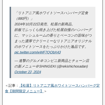
「リトアニア風ホワイトソースハンバーグ定食
（880円）」
2024年10月22日発売、松屋の新商品。
鉄板でふっくら焼き上げた松屋自慢のハンバーグ
に、マッシュルームの香りとベーコンの旨味がつ
まった濃厚でクリーミーなリトアニアオリジナル
のホワイトソースをたっぷりかけた逸品です。
pic.twitter.com/wWF7QObX43
— 進撃のグルメ＠コンビニ新商品とチェーン店
の新メニュー＠SHINGEKI (@rekishichosadan)
October 22, 2024
＜記事：
【松屋】リトアニア風ホワイトソースハンバーグ定
食【期間限定メニュー】
＞