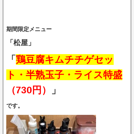
期間限定メニュー
「松屋」
「
鶏豆腐キムチチゲセッ
ト・半熟玉子・ライス特盛
（730円）
」
です。