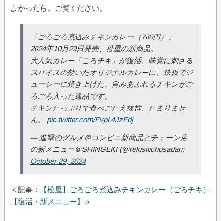
よかったら、ご覧ください。
「ごろごろ煮込みチキンカレー（780円）」
2024年10月29日発売、松屋の新商品。
大人気カレー「ごろチキ」が復活、味覚に刺さる
スパイスの効いたオリジナルカレーに、鉄板でジ
ューシーに焼き上げた、旨みあふれるチキンがご
ろごろ入った逸品です。
チキンたっぷりで食べごたえ抜群、たまりませ
ん。
pic.twitter.com/FvpL4JzFdj
— 進撃のグルメ＠コンビニ新商品とチェーン店
の新メニュー＠SHINGEKI (@rekishichosadan)
October 29, 2024
＜記事：
【松屋】ごろごろ煮込みチキンカレー（ごろチキ）
【復活・新メニュー】
＞