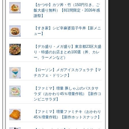
【かつや】カツ丼・竹（150円引き、ご
飯大盛り無料）【8日間限定・2026年感
謝祭】
【すき家】シビ辛麻婆茄子牛丼【新メニ
ュー】
【デカ盛り・メガ盛り】東京都23区大盛
り・特盛のお店まとめ100選（丼、カレ
ー、ラーメンなど）
【ローソン】メガアイスカフェラテ【マ
チカフェ・ドリンク】
【ファミマ】増量 豚しゃぶのパスタサ
ラダ（おかわり45％増量作戦）【新作コ
ンビニサラダ】
【ファミマ】増量ファミチキ（おかわり
45％増量作戦）【新作ホットスナック】