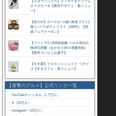
【スターバックス】クッキー＆クリーム
チーズケーキ【新作デザート・新メニュ
ー】
【松のや】ロースかつ1枚+海老フライ2
尾+ハーフポテトフライ（500円）【惣
菜フェアクーポン】
【ファミマ】UHA味覚糖 コロロ清水白
桃45%増量（おかわり45％増量作戦）
【新作コンビニお菓子】
【すき家】マスカットシェイク・Lサイ
ズ【すきカフェ・新メニュー】
【進撃のグルメ】公式リンク一覧
・
YouTubeチャンネル（1.7万人）
・
X（16万人）
・
Instagram（10万人）