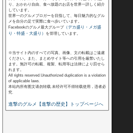
り、おかわり自由、食べ放題のお店を世界一詳しく紹介
しています。
世界一のグルメブロガーを目指して、毎日魅力的なグル
メを自分の足で実際に食べ歩いています。
（デカ盛り・メガ盛
Facebookのグルメ最大グループ
り・特盛・大盛り）
を管理しています。
※当サイト内のすべての写真、画像、文の転載はご遠慮
ください。また、まとめサイト等への引用を厳禁いたし
ます。無許可の転載、複製、転用等は法律により罰せら
れます。
All rights reserved.Unauthorized duplication is a violation
of applicable laws.
本站內所有图文请勿转载.未经许可不得转载使用，违者必
究.
進撃のグルメ【進撃の歴史】トップページへ