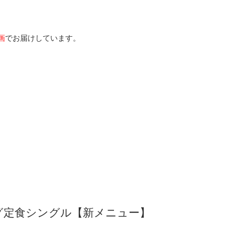
画
でお届けしています。
。
グ定食シングル【新メニュー】