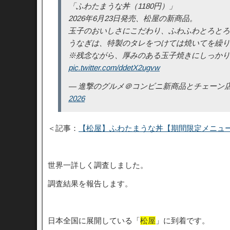
「ふわたまうな丼（1180円）」
2026年6月23日発売、松屋の新商品。
玉子のおいしさにこだわり、ふわふわとろとろ
うなぎは、特製のタレをつけては焼いてを繰り
※残念ながら、厚みのある玉子焼きにしっか
pic.twitter.com/ddetX2ugvw
— 進撃のグルメ＠コンビニ新商品とチェーン店の新メニュ
2026
＜記事：
【松屋】ふわたまうな丼【期間限定メニュ
世界一詳しく調査しました。
調査結果を報告します。
日本全国に展開している「
松屋
」に到着です。