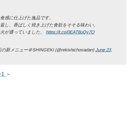
食感に仕上げた逸品です。
返し、香ばしく焼き上げた食欲をそそる味わい。
り火が通っていました。
https://t.co/0EAT8uQv7O
ー＠SHINGEKI (@rekishichosadan)
June 23,
ー】
＞