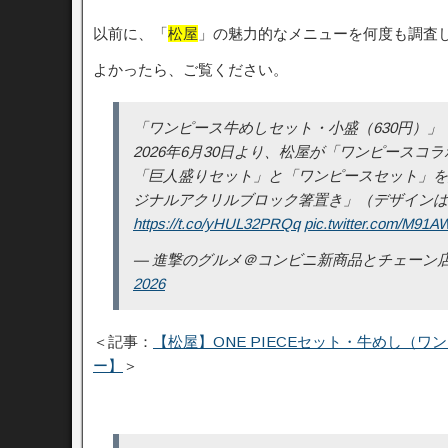
以前に、「
松屋
」の魅力的なメニューを何度も調査
よかったら、ご覧ください。
「ワンピース牛めしセット・小盛（630円）」
2026年6月30日より、松屋が「ワンピースコ
「巨人盛りセット」と「ワンピースセット」を
ジナルアクリルブロック箸置き」（デザインは
https://t.co/yHUL32PRQq
pic.twitter.com/M91
— 進撃のグルメ＠コンビニ新商品とチェーン店の新メニュ
2026
＜記事：
【松屋】ONE PIECEセット・牛めし（
ー】
＞