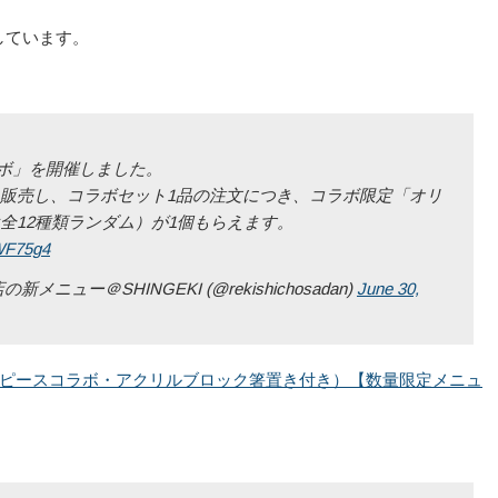
しています。
ラボ」を開催しました。
販売し、コラボセット1品の注文につき、コラボ限定「オリ
全12種類ランダム）が1個もらえます。
AWF75g4
ー＠SHINGEKI (@rekishichosadan)
June 30,
ワンピースコラボ・アクリルブロック箸置き付き）【数量限定メニュ