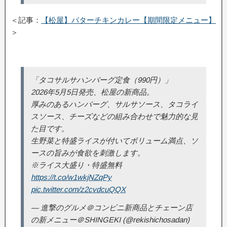
＜記事：
【松屋】バターチキンカレー【期間限定メニュー】
＞
「タコサルサハンバーグ定食（990円）」
2026年5月5日発売、松屋の新商品。
厚みのあるハンバーグ、サルサソース、タコライ
スソース、チーズなどの組み合わせで魅力的な見
た目です。
生野菜と特盛ライスが付いてボリューム満点、ソ
ースの旨みが食欲を刺激します。
※ライス大盛り・特盛無料
https://t.co/w1wkjNZqPy
pic.twitter.com/z2cvdcuQQX
— 進撃のグルメ＠コンビニ新商品とチェーン店
の新メニュー＠SHINGEKI (@rekishichosadan)