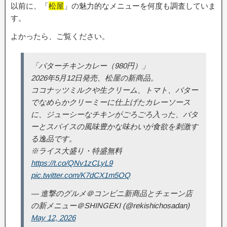
以前に、「
松屋
」の魅力的なメニューを何度も調査していま
す。
よかったら、ご覧ください。
「バターチキンカレー（980円）」
2026年5月12日発売、松屋の新商品。
ココナッツミルクや生クリーム、トマト、バター
でなめらかクリーミーに仕上げたカレーソース
に、ジューシーなチキンがごろごろ入った、バタ
ーとスパイスの風味豊かな味わいが食欲を刺激す
る逸品です。
※ライス大盛り・特盛無料
https://t.co/QNv1zCLyL9
pic.twitter.com/K7dCX1m5OQ
— 進撃のグルメ＠コンビニ新商品とチェーン店
の新メニュー＠SHINGEKI (@rekishichosadan)
May 12, 2026