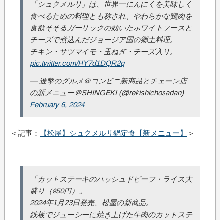
「シュクメルリ」は、世界一にんにくを美味しく
食べるための料理とも称され、やわらかな鶏肉を
食欲そそるガーリックの効いたホワイトソースと
チーズで煮込んだジョージア国の郷土料理。
チキン・サツマイモ・玉ねぎ・チーズ入り。
pic.twitter.com/HY7d1DQR2q
— 進撃のグルメ＠コンビニ新商品とチェーン店
の新メニュー＠SHINGEKI (@rekishichosadan)
February 6, 2024
＜記事：
【松屋】シュクメルリ鍋定食【新メニュー】
＞
「カットステーキのハッシュドビーフ・ライス大
盛り（950円）」
2024年1月23日発売、松屋の新商品。
鉄板でジューシーに焼き上げた牛肉のカットステ