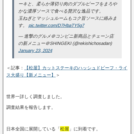
ーキと、柔らか薄切り肉のダブルビーフをまろや
かな濃厚ソースで食べる贅沢な逸品です。
玉ねぎとマッシュルームもコク旨ソースに絡みま
す。
pic.twitter.com/D7HbaTY5g7
— 進撃のグルメ＠コンビニ新商品とチェーン店
の新メニュー＠SHINGEKI (@rekishichosadan)
January 23, 2024
＜記事：
【松屋】カットステーキのハッシュドビーフ・ライ
ス大盛り【新メニュー】
＞
世界一詳しく調査しました。
調査結果を報告します。
日本全国に展開している「
松屋
」に到着です。