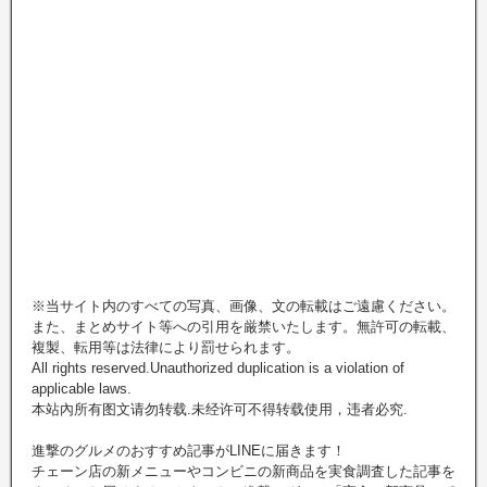
※当サイト内のすべての写真、画像、文の転載はご遠慮ください。
また、まとめサイト等への引用を厳禁いたします。無許可の転載、
複製、転用等は法律により罰せられます。
All rights reserved.Unauthorized duplication is a violation of
applicable laws.
本站內所有图文请勿转载.未经许可不得转载使用，违者必究.
進撃のグルメのおすすめ記事がLINEに届きます！
チェーン店の新メニューやコンビニの新商品を実食調査した記事を