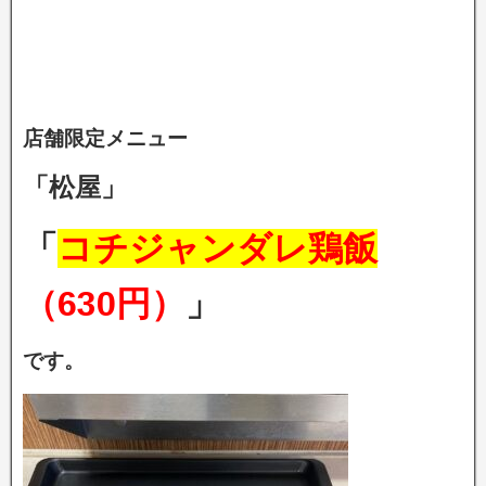
店舗限定メニュー
「松屋」
「
コチジャンダレ鶏飯
（630円）
」
です。