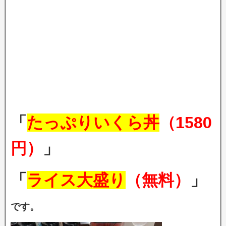
「
たっぷりいくら丼
（1580
円）
」
「
ライス大盛り
（無料）
」
です。