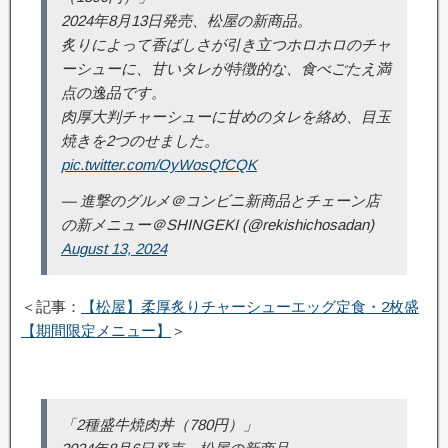
2024年8月13日発売、松屋の新商品。
炙りによって香ばしさが引き立つホロホロのチャ
ーシューに、甘いタレが特徴的な、食べごたえ満
点の逸品です。
肉厚大判チャーシューに甘めのタレを絡め、目玉
焼きを2つのせました。
pic.twitter.com/OyWosQfCQK
— 進撃のグルメ＠コンビニ新商品とチェーン店
の新メニュー＠SHINGEKI (@rekishichosadan)
August 13, 2024
＜記事：
【松屋】柔厚炙りチャーシューエッグ定食・2枚盛
【期間限定メニュー】
＞
「2種盛牛焼肉丼（780円）」