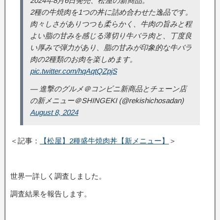
2024年8月6日発売、松屋の新商品。
2種の牛焼肉を1つの丼に詰め合わせた逸品です。
肉々しさがありつつも柔らかく、牛肉の旨みと程
よい脂の甘みを感じる薄切り牛バラ肉と、丁度良
い厚みで弾力があり、脂の甘みが印象的な牛バラ
肉の2種類のお肉を楽しめます。
pic.twitter.com/hqAqtQZpjS
— 進撃のグルメ＠コンビニ新商品とチェーン店
の新メニュー＠SHINGEKI (@rekishichosadan)
August 8, 2024
＜記事：
【松屋】2種盛牛焼肉丼【新メニュー】
＞
世界一詳しく調査しました。
調査結果を報告します。