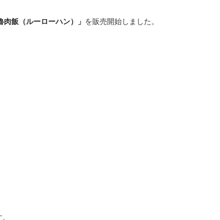
魯肉飯（ルーローハン）」
を販売開始しました。
す。