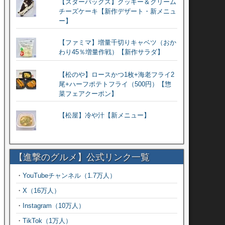
【スターバックス】クッキー＆クリーム
チーズケーキ【新作デザート・新メニュ
ー】
【ファミマ】増量千切りキャベツ（おか
わり45％増量作戦）【新作サラダ】
【松のや】ロースかつ1枚+海老フライ2
尾+ハーフポテトフライ（500円）【惣
菜フェアクーポン】
【松屋】冷や汁【新メニュー】
【進撃のグルメ】公式リンク一覧
・
YouTubeチャンネル（1.7万人）
・
X（16万人）
・
Instagram（10万人）
・
TikTok（1万人）