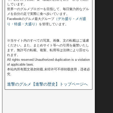
しています。
世界一のグルメブロガーを目指して、毎日魅力的なグル
メを自分の足で実際に食べ歩いています。
（デカ盛り・メガ盛
Facebookのグルメ最大グループ
り・特盛・大盛り）
を管理しています。
※当サイト内のすべての写真、画像、文の転載はご遠慮
ください。また、まとめサイト等への引用を厳禁いたし
ます。無許可の転載、複製、転用等は法律により罰せら
れます。
All rights reserved.Unauthorized duplication is a violation
of applicable laws.
本站內所有图文请勿转载.未经许可不得转载使用，违者必
究.
進撃のグルメ【進撃の歴史】トップページへ