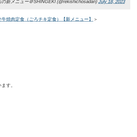
ー＠SHINGEKI (@rekishichosadan)
July 18, 2023
せ牛焼肉定食（ごろチキ定食）【新メニュー】
＞
います。