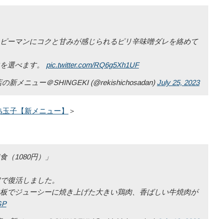
ピーマンにコクと甘みが感じられるピリ辛味噌ダレを絡めて
鉢を選べます。
pic.twitter.com/RQ6g5Xh1UF
ー＠SHINGEKI (@rekishichosadan)
July 25, 2023
熟玉子【新メニュー】
＞
（1080円）」
定で復活しました。
板でジューシーに焼き上げた大きい鶏肉、香ばしい牛焼肉が
GP