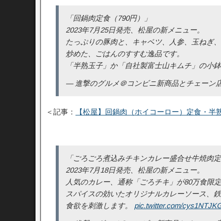
「回鍋肉定食（790円）」
2023年7月25日発売、松屋の新メニュー。
たっぷりの豚肉と、キャベツ、人参、玉ねぎ、
炒めた、ごはんのすすむ逸品です。
「半熟玉子」か「自社製富士山キムチ」の小
— 進撃のグルメ＠コンビニ新商品とチェーン店の新メニュ
＜記事：
【松屋】回鍋肉（ホイコーロー）定食・半
「ごろごろ煮込みチキンカレー盛合せ牛焼肉定食
2023年7月18日発売、松屋の新メニュー。
人気のカレー、通称「ごろチキ」が80万食限
スパイスの効いたオリジナルカレーソース、鉄
食欲を刺激します。
pic.twitter.com/cys1NTJK