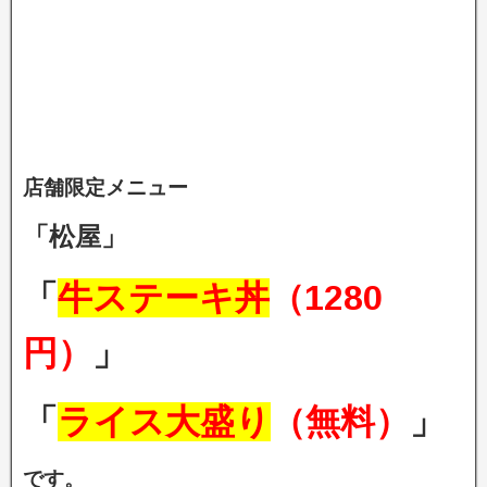
店舗限定メニュー
「松屋」
「
牛ステーキ丼
（1280
円）
」
「
ライス大盛り
（無料）
」
です。