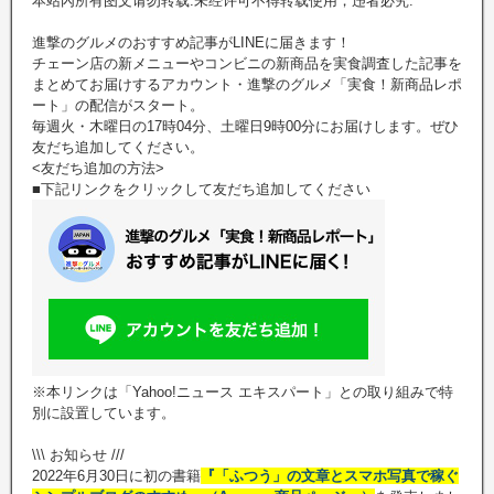
本站內所有图文请勿转载.未经许可不得转载使用，违者必究.
進撃のグルメのおすすめ記事がLINEに届きます！
チェーン店の新メニューやコンビニの新商品を実食調査した記事を
まとめてお届けするアカウント・進撃のグルメ「実食！新商品レポ
ート」の配信がスタート。
毎週火・木曜日の17時04分、土曜日9時00分にお届けします。ぜひ
友だち追加してください。
<友だち追加の方法>
■下記リンクをクリックして友だち追加してください
※本リンクは「Yahoo!ニュース エキスパート」との取り組みで特
別に設置しています。
\\\ お知らせ ///
2022年6月30日に初の書籍
『「ふつう」の文章とスマホ写真で稼ぐ