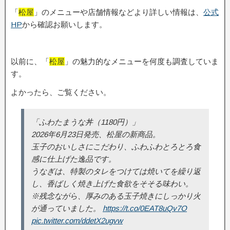
「
松屋
」のメニューや店舗情報などより詳しい情報は、
公式
HP
から確認お願いします。
以前に、「
松屋
」の魅力的なメニューを何度も調査していま
す。
よかったら、ご覧ください。
「ふわたまうな丼（1180円）」
2026年6月23日発売、松屋の新商品。
玉子のおいしさにこだわり、ふわふわとろとろ食
感に仕上げた逸品です。
うなぎは、特製のタレをつけては焼いてを繰り返
し、香ばしく焼き上げた食欲をそそる味わい。
※残念ながら、厚みのある玉子焼きにしっかり火
が通っていました。
https://t.co/0EAT8uQv7O
pic.twitter.com/ddetX2ugvw