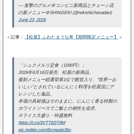
— 進撃のグルメ＠コンビニ新商品とチェーン店
の新メニュー＠SHINGEKI (@rekishichosadan)
June 23, 2026
＜記事：
【松屋】ふわたまうな丼【期間限定メニュー】
＞
「シュクメルリ定食（1090円）」
2026年6月16日発売、松屋の新商品。
復刻メニュー総選挙第1位で殿堂入り、”世界一お
いしい”とされているにんにく料理を松屋流にア
レンジした逸品。
本場の具材感はそのままに、にんにく香る特製の
ホワイトソースでご飯との相性を追求。
※ライス大盛り・特盛無料
https://t.co/3VTT82jT9M
pic.twitter.com/8vmeaIe3bv