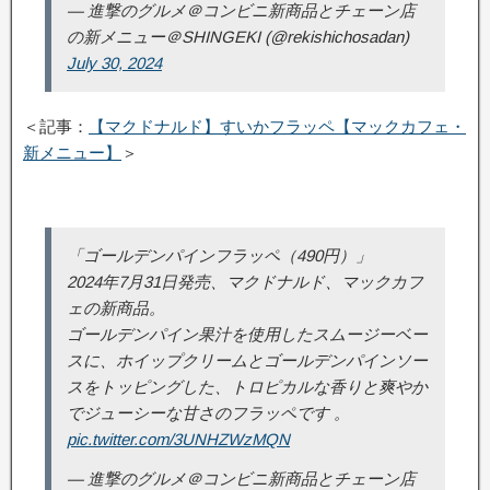
— 進撃のグルメ＠コンビニ新商品とチェーン店
の新メニュー＠SHINGEKI (@rekishichosadan)
July 30, 2024
＜記事：
【マクドナルド】すいかフラッペ【マックカフェ・
新メニュー】
＞
「ゴールデンパインフラッペ（490円）」
2024年7月31日発売、マクドナルド、マックカフ
ェの新商品。
ゴールデンパイン果汁を使用したスムージーベー
スに、ホイップクリームとゴールデンパインソー
スをトッピングした、トロピカルな香りと爽やか
でジューシーな甘さのフラッペです 。
pic.twitter.com/3UNHZWzMQN
— 進撃のグルメ＠コンビニ新商品とチェーン店