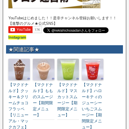
YouTubeはじめました！！是非チャンネル登録お願いします！！
【進撃のグルメ★公式SNS】
Instagram
★関連記事★
【マクドナ
【マクドナ
【マクドナ
【マクドナ
ルド】クッ
ルド】もも
ルド】マス
ルド】ハロ
キー＆クリ
のスムージ
カットスム
ーキティの
ームチョコ
ー【期間限
ージー【期
ジューシー
フラッペ
定メニュ
間限定メニ
いちごスム
【リニュー
ー】
ュー】
ージー【期
アル・マッ
間限定メニ
クカフェ】
ュー】