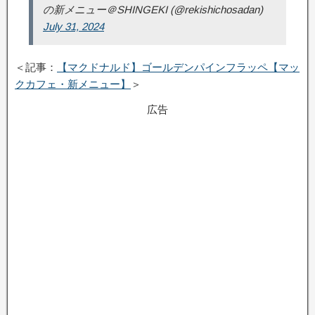
の新メニュー＠SHINGEKI (@rekishichosadan)
July 31, 2024
＜記事：
【マクドナルド】ゴールデンパインフラッペ【マッ
クカフェ・新メニュー】
＞
広告