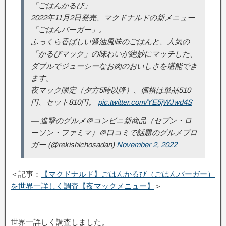
「ごはんかるび」
2022年11月2日発売、マクドナルドの新メニュー
「ごはんバーガー」。
ふっくら香ばしい醤油風味のごはんと、人気の
「かるびマック」の味わいが絶妙にマッチした、
ダブルでジューシーなお肉のおいしさを堪能でき
ます。
夜マック限定（夕方5時以降）、価格は単品510
円、セット810円。
pic.twitter.com/YE5jWJwd4S
— 進撃のグルメ＠コンビニ新商品（セブン・ロ
ーソン・ファミマ）＠口コミで話題のグルメブロ
ガー (@rekishichosadan)
November 2, 2022
＜記事：
【マクドナルド】ごはんかるび（ごはんバーガー）
を世界一詳しく調査【夜マックメニュー】
＞
世界一詳しく調査しました。