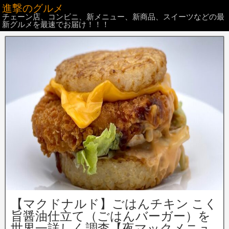
進撃のグルメ
チェーン店、コンビニ、新メニュー、新商品、スイーツなどの最
新グルメを最速でお届け！！！
【マクドナルド】ごはんチキン こく
旨醤油仕立て（ごはんバーガー）を
世界一詳しく調査【夜マックメニュ