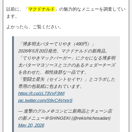
以前に、「
マクドナルド
」の魅力的なメニューを調査してい
ます。
よかったら、ご覧ください。
「博多明太バターてりやき（490円）」
2026年5月20日発売、マクドナルドの新商品。
「てりやきマックバーガー」にクセになる博多明
太バターマヨソースとコクのあるチェダーチーズ
を合わせた、相性抜群な一品です。
「聖闘士星矢（セイントセイヤ）」とコラボした
専用の包装紙に包まれています。
https://t.co/zL73VxF3WI
pic.twitter.com/S9vCAVnnrS
— 進撃のグルメ＠コンビニ新商品とチェーン店
の新メニュー＠SHINGEKI (@rekishichosadan)
May 20, 2026