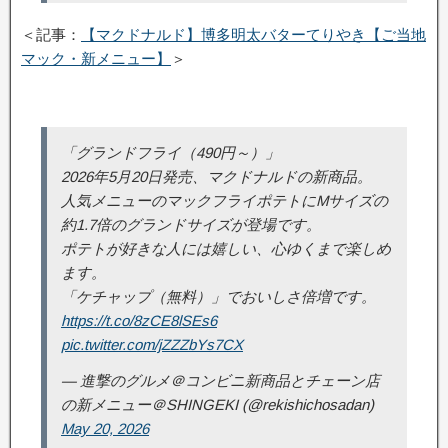
＜記事：
【マクドナルド】博多明太バターてりやき【ご当地
マック・新メニュー】
＞
「グランドフライ（490円～）」
2026年5月20日発売、マクドナルドの新商品。
人気メニューのマックフライポテトにMサイズの
約1.7倍のグランドサイズが登場です。
ポテトが好きな人には嬉しい、心ゆくまで楽しめ
ます。
「ケチャップ（無料）」でおいしさ倍増です。
https://t.co/8zCE8lSEs6
pic.twitter.com/jZZZbYs7CX
— 進撃のグルメ＠コンビニ新商品とチェーン店
の新メニュー＠SHINGEKI (@rekishichosadan)
May 20, 2026