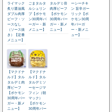
ライマック
ごまタルタ
タルデミ倍
ーシーチキ
炙り醤油風
ルシュリン
肉厚ビーフ
ン 旨辛ガー
ダブル肉厚
プ【ポケモ
【ポケモン
リック【ポ
ビーフ・ソ
ン30周年バ
30周年バー
ケモン30周
ースなし
ーガー・新
ガー・新メ
年バーガ
（ソース抜
メニュー】
ニュー】
ー・新メニ
き）【定番
ュー】
メニュー】
【マクドナ
【マクドナ
ルド】タル
ルド】タル
タルデミ肉
タルデミソ
厚ビーフ
ーセージマ
【ポケモン
フィン（朝
30周年バー
マック）
ガー・新メ
【ポケモン
ニュー】
30周年バー