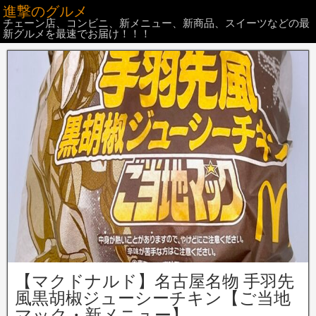
進撃のグルメ
チェーン店、コンビニ、新メニュー、新商品、スイーツなどの最
新グルメを最速でお届け！！！
【マクドナルド】名古屋名物 手羽先
風黒胡椒ジューシーチキン【ご当地
マック・新メニュー】