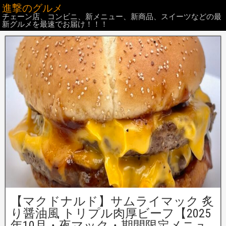
進撃のグルメ
チェーン店、コンビニ、新メニュー、新商品、スイーツなどの最
新グルメを最速でお届け！！！
【マクドナルド】サムライマック 炙
り醤油風 トリプル肉厚ビーフ【2025
年10月・夜マック・期間限定メニュ