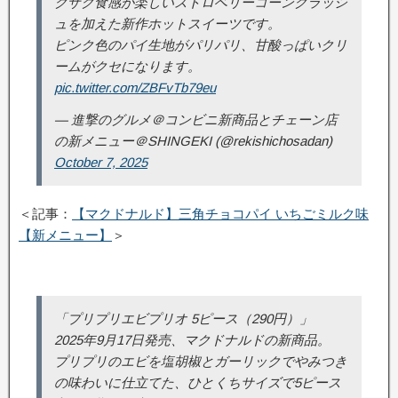
クザク食感が楽しいストロベリーコーンクラッシ
ュを加えた新作ホットスイーツです。
ピンク色のパイ生地がパリパリ、甘酸っぱいクリ
ームがクセになります。
pic.twitter.com/ZBFvTb79eu
— 進撃のグルメ＠コンビニ新商品とチェーン店
の新メニュー＠SHINGEKI (@rekishichosadan)
October 7, 2025
＜記事：
【マクドナルド】三角チョコパイ いちごミルク味
【新メニュー】
＞
「プリプリエビプリオ 5ピース（290円）」
2025年9月17日発売、マクドナルドの新商品。
プリプリのエビを塩胡椒とガーリックでやみつき
の味わいに仕立てた、ひとくちサイズで5ピース