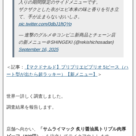
入りの期間限定のサイドメニューです。
ザクザクとした衣がエビ本来の味と香りを引き立
て、手が止まらないおいしさ。
pic.twitter.com/0dbJ1ftQYp
— 進撃のグルメ＠コンビニ新商品とチェーン店
の新メニュー＠SHINGEKI (@rekishichosadan)
September 16, 2025
＜記事：
【マクドナルド】プリプリエビプリオ 5ピース（ハ
ート型が出たら超ラッキー）【新メニュー】
＞
世界一詳しく調査しました。
調査結果を報告します。
店舗へ向かい、
「サムライマック 炙り醤油風トリプル肉厚