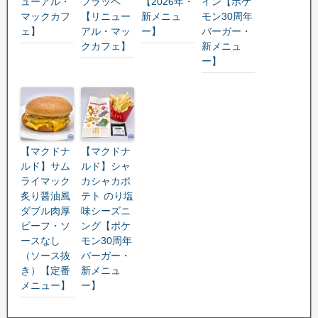
ューアル・
フラッペ
【2026年・
イン【ポケ
マックカフ
【リニュー
新メニュ
モン30周年
ェ】
アル・マッ
ー】
バーガー・
クカフェ】
新メニュ
ー】
【マクドナ
【マクドナ
ルド】サム
ルド】シャ
ライマック
カシャカポ
炙り醤油風
テト のり塩
ダブル肉厚
味シーズニ
ビーフ・ソ
ング【ポケ
ースなし
モン30周年
（ソース抜
バーガー・
き）【定番
新メニュ
メニュー】
ー】