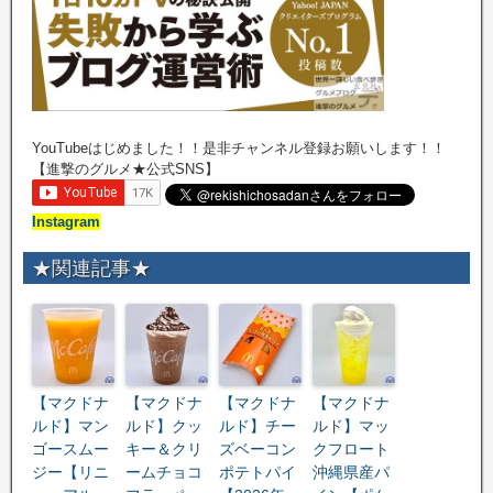
YouTubeはじめました！！是非チャンネル登録お願いします！！
【進撃のグルメ★公式SNS】
Instagram
★関連記事★
【マクドナ
【マクドナ
【マクドナ
【マクドナ
ルド】マン
ルド】クッ
ルド】チー
ルド】マッ
ゴースムー
キー＆クリ
ズベーコン
クフロート
ジー【リニ
ームチョコ
ポテトパイ
沖縄県産パ