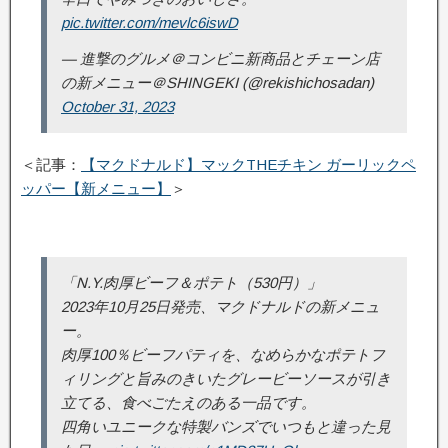
pic.twitter.com/mevlc6iswD
— 進撃のグルメ＠コンビニ新商品とチェーン店
の新メニュー＠SHINGEKI (@rekishichosadan)
October 31, 2023
＜記事：
【マクドナルド】マックTHEチキン ガーリックペ
ッパー【新メニュー】
＞
「N.Y.肉厚ビーフ＆ポテト（530円）」
2023年10月25日発売、マクドナルドの新メニュ
ー。
肉厚100％ビーフパティを、なめらかなポテトフ
ィリングと旨みのきいたグレービーソースが引き
立てる、食べごたえのある一品です。
四角いユニークな特製バンズでいつもと違った見