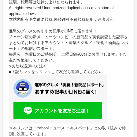
複製、転用等は法律により罰せられます。
All rights reserved.Unauthorized duplication is a violation of
applicable laws.
本站內所有图文请勿转载.未经许可不得转载使用，违者必究.
進撃のグルメのおすすめ記事がLINEに届きます！
チェーン店の新メニューやコンビニの新商品を実食調査した記事を
まとめてお届けするアカウント・進撃のグルメ「実食！新商品レポ
ート」の配信がスタート。
毎週火・木曜日の17時04分、土曜日9時00分にお届けします。ぜひ
友だち追加してください。
<友だち追加の方法>
■下記リンクをクリックして友だち追加してください
※本リンクは「Yahoo!ニュース エキスパート」との取り組みで特
別に設置しています。