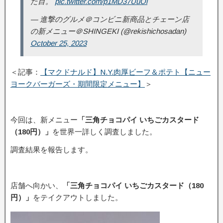
た目。
pic.twitter.com/p1MD37UuOl
— 進撃のグルメ＠コンビニ新商品とチェーン店
の新メニュー＠SHINGEKI (@rekishichosadan)
October 25, 2023
＜記事：
【マクドナルド】N.Y.肉厚ビーフ＆ポテト【ニュー
ヨークバーガーズ・期間限定メニュー】
＞
今回は、新メニュー
「三角チョコパイ いちごカスタード
（180円）」
を世界一詳しく調査しました。
調査結果を報告します。
店舗へ向かい、
「三角チョコパイ いちごカスタード（180
円）」
をテイクアウトしました。