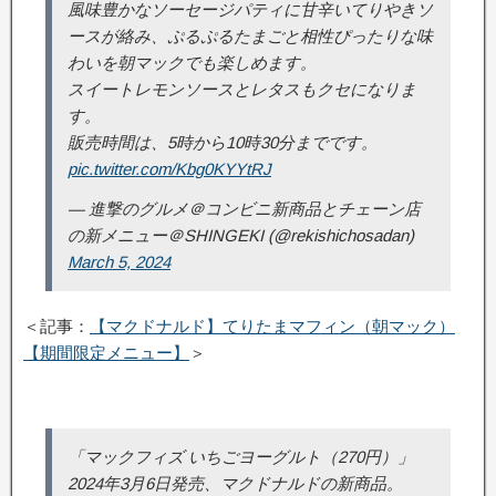
風味豊かなソーセージパティに甘辛いてりやきソ
ースが絡み、ぷるぷるたまごと相性ぴったりな味
わいを朝マックでも楽しめます。
スイートレモンソースとレタスもクセになりま
す。
販売時間は、5時から10時30分までです。
pic.twitter.com/Kbg0KYYtRJ
— 進撃のグルメ＠コンビニ新商品とチェーン店
の新メニュー＠SHINGEKI (@rekishichosadan)
March 5, 2024
＜記事：
【マクドナルド】てりたまマフィン（朝マック）
【期間限定メニュー】
＞
「マックフィズ いちごヨーグルト（270円）」
2024年3月6日発売、マクドナルドの新商品。