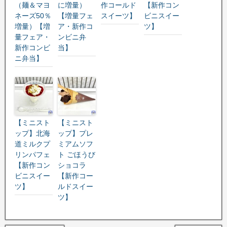
（麺＆マヨ
に増量）
作コールド
【新作コン
ネーズ50％
【増量フェ
スイーツ】
ビニスイー
増量）【増
ア・新作コ
ツ】
量フェア・
ンビニ弁
新作コンビ
当】
ニ弁当】
【ミニスト
【ミニスト
ップ】北海
ップ】プレ
道ミルクプ
ミアムソフ
リンパフェ
ト ごほうび
【新作コン
ショコラ
ビニスイー
【新作コー
ツ】
ルドスイー
ツ】