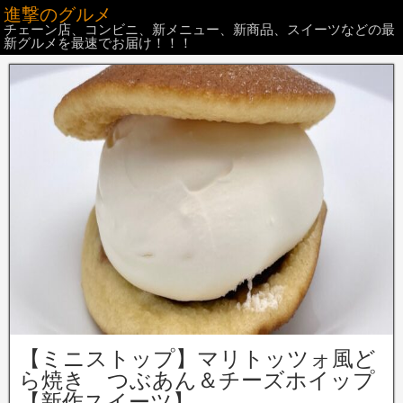
進撃のグルメ
チェーン店、コンビニ、新メニュー、新商品、スイーツなどの最
新グルメを最速でお届け！！！
【ミニストップ】マリトッツォ風ど
ら焼き つぶあん＆チーズホイップ
【新作スイーツ】