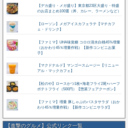
【デカ盛り・メガ盛り】東京都23区大盛り・特盛
のお店まとめ100選（丼、カレー、ラーメンなど）
【ローソン】メガアイスカフェラテ【マチカフ
ェ・ドリンク】
【ファミマ】UHA味覚糖 コロロ清水白桃45%増量
（おかわり45％増量作戦）【新作コンビニお菓
子】
【マクドナルド】マンゴースムージー【リニュー
アル・マックカフェ】
【松のや】ロースかつ1枚+海老フライ2尾+ハーフ
ポテトフライ（500円）【惣菜フェアクーポン】
【ファミマ】増量 豚しゃぶのパスタサラダ（おか
わり45％増量作戦）【新作コンビニサラダ】
【進撃のグルメ】公式リンク一覧