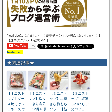
YouTubeはじめました！！是非チャンネル登録お願いします！！
【進撃のグルメ★公式SNS】
Instagram
★関連記事★
【ミニスト
【ミニスト
【ミニスト
【ミニスト
ップ】ソー
ップ】得々
ップ】黒糖
ップ】紅ほ
ス焼そば マ
にぎり寿司
きな粉もち
っぺいちご
ヨネーズ付
（12貫+6貫
ソフト【新
のパフェ