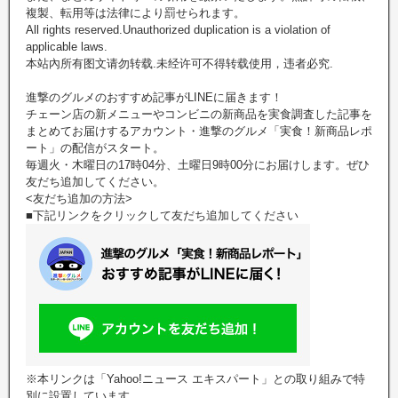
複製、転用等は法律により罰せられます。
All rights reserved.Unauthorized duplication is a violation of
applicable laws.
本站內所有图文请勿转载.未经许可不得转载使用，违者必究.
進撃のグルメのおすすめ記事がLINEに届きます！
チェーン店の新メニューやコンビニの新商品を実食調査した記事を
まとめてお届けするアカウント・進撃のグルメ「実食！新商品レポ
ート」の配信がスタート。
毎週火・木曜日の17時04分、土曜日9時00分にお届けします。ぜひ
友だち追加してください。
<友だち追加の方法>
■下記リンクをクリックして友だち追加してください
※本リンクは「Yahoo!ニュース エキスパート」との取り組みで特
別に設置しています。