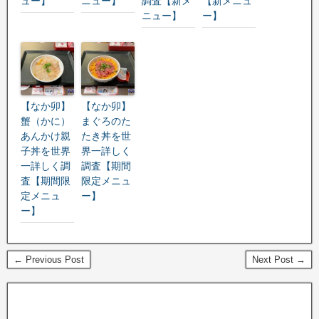
ュー】
ニュー】
調査【新メ
【新メニュ
ニュー】
ー】
【なか卯】
【なか卯】
蟹（かに）
まぐろのた
あんかけ親
たき丼を世
子丼を世界
界一詳しく
一詳しく調
調査【期間
査【期間限
限定メニュ
定メニュ
ー】
ー】
← Previous Post
Next Post →