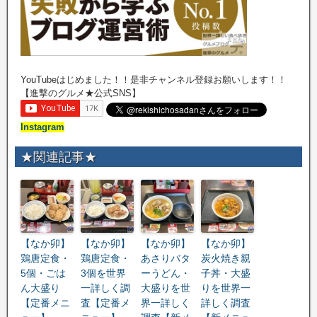
YouTubeはじめました！！是非チャンネル登録お願いします！！
【進撃のグルメ★公式SNS】
Instagram
★関連記事★
【なか卯】
【なか卯】
【なか卯】
【なか卯】
鶏唐定食・
鶏唐定食・
あさりバタ
炭火焼き親
5個・ごは
3個を世界
ーうどん・
子丼・大盛
ん大盛り
一詳しく調
大盛りを世
りを世界一
【定番メニ
査【定番メ
界一詳しく
詳しく調査