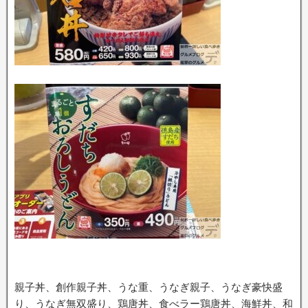
親子丼、創作親子丼、うな重、うなぎ親子、うなぎ豪快盛
り、うなぎ無双盛り、鶏唐丼、食べラー鶏唐丼、海鮮丼、和