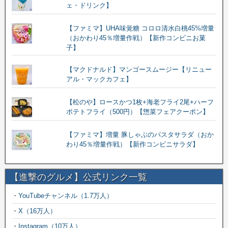
ェ・ドリンク】
【ファミマ】UHA味覚糖 コロロ清水白桃45%増量
（おかわり45％増量作戦）【新作コンビニお菓
子】
【マクドナルド】マンゴースムージー【リニュー
アル・マックカフェ】
【松のや】ロースかつ1枚+海老フライ2尾+ハーフ
ポテトフライ（500円）【惣菜フェアクーポン】
【ファミマ】増量 豚しゃぶのパスタサラダ（おか
わり45％増量作戦）【新作コンビニサラダ】
【進撃のグルメ】公式リンク一覧
・
YouTubeチャンネル（1.7万人）
・
X（16万人）
・
Instagram（10万人）