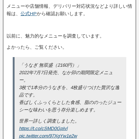
メニューや店舗情報、デリバリー対応状況などより詳しい情
報は、
公式HP
から確認お願いします。
以前に、魅力的なメニューを調査しています。
よかったら、ご覧ください。
「うなぎ 無双盛（2160円）」
2022年7月7日発売、なか卯の期間限定メニュ
ー。
3枚で1本分のうなぎを、4枚盛りつけた贅沢な逸
品です。
香ばしくふっくらとした食感、脂ののったジュー
シーな味わいを思う存分楽しめます。
世界一詳しく調査しました。
https://t.co/cSMD0GpIvl
pic.twitter.com/97XgYw1e2w