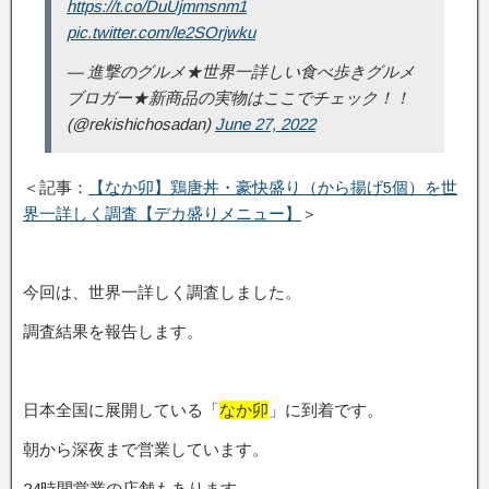
https://t.co/DuUjmmsnm1
pic.twitter.com/le2SOrjwku
— 進撃のグルメ★世界一詳しい食べ歩きグルメ
ブロガー★新商品の実物はここでチェック！！
(@rekishichosadan)
June 27, 2022
＜記事：
【なか卯】鶏唐丼・豪快盛り（から揚げ5個）を世
界一詳しく調査【デカ盛りメニュー】
＞
今回は、世界一詳しく調査しました。
調査結果を報告します。
日本全国に展開している「
なか卯
」に到着です。
朝から深夜まで営業しています。
24時間営業の店舗もあります。