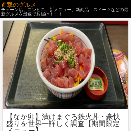
進撃のグルメ
チェーン店、コンビニ、新メニュー、新商品、スイーツなどの最
新グルメを最速でお届け！！！
【なか卯】漬けまぐろ鉄火丼・豪快
盛りを世界一詳しく調査【期間限定
メニュー】