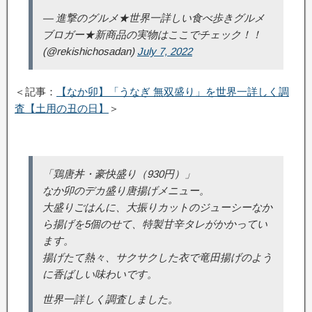
— 進撃のグルメ★世界一詳しい食べ歩きグルメ
ブロガー★新商品の実物はここでチェック！！
(@rekishichosadan)
July 7, 2022
＜記事：
【なか卯】「うなぎ 無双盛り」を世界一詳しく調
査【土用の丑の日】
＞
「鶏唐丼・豪快盛り（930円）」
なか卯のデカ盛り唐揚げメニュー。
大盛りごはんに、大振りカットのジューシーなか
ら揚げを5個のせて、特製甘辛タレがかかってい
ます。
揚げたて熱々、サクサクした衣で竜田揚げのよう
に香ばしい味わいです。
世界一詳しく調査しました。