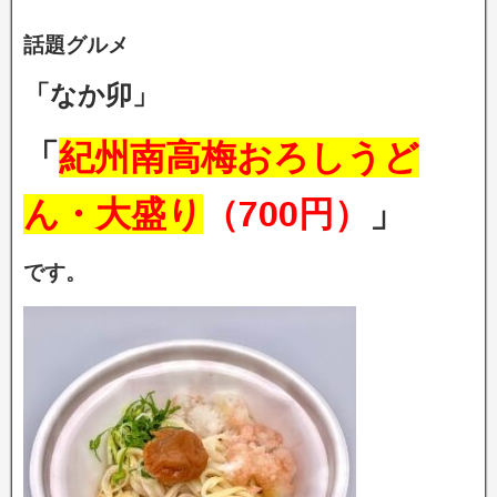
話題グルメ
「なか卯」
「
紀州南高梅おろしうど
ん・大盛り
（700円）
」
です。