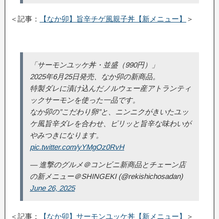
＜記事：
【なか卯】旨辛チゲ風親子丼【新メニュー】
＞
「サーモンユッケ丼・並盛（990円）」
2025年6月25日発売、なか卯の新商品。
特製ダレに漬け込んだノルウェー産アトランティ
ックサーモンを使った一品です。
なか卯の”こだわり卵”と、ニンニクがきいたユッ
ケ風旨辛ダレを合わせ、ピリッと旨辛な味わいが
やみつきになります。
pic.twitter.com/yYMgOz0RvH
— 進撃のグルメ＠コンビニ新商品とチェーン店
の新メニュー＠SHINGEKI (@rekishichosadan)
June 26, 2025
＜記事：
【なか卯】サーモンユッケ丼【新メニュー】
＞