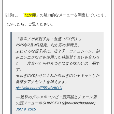
以前に、「
なか卯
」の魅力的なメニューを調査しています。
よかったら、ご覧ください。
「旨辛チゲ風親子丼・並盛（590円）」
2025年7月9日発売、なか卯の新商品。
ふわとろな親子丼に、唐辛子、コチュジャン、刻
みニンニクなどを使用した特製旨辛ダレを合わせ
た、一度食べたらやみつきになる味わいの一品で
す。
玉ねぎの代わりに入れた白ねぎのシャキッとした
食感がアクセントを加えます。
pic.twitter.com/F5RwfVIKxU
— 進撃のグルメ＠コンビニ新商品とチェーン店
の新メニュー＠SHINGEKI (@rekishichosadan)
July 9, 2025