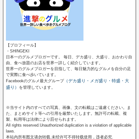
【プロフィール】
・SHINGEKI
日本一のグルメブロガーです。 毎日、デカ盛り、大盛り、おかわり自
由、食べ放題のお店を世界一詳しく紹介しています。
世界一のグルメブロガーを目指して、毎日魅力的なグルメを自分の足
で実際に食べ歩いています。
（デカ盛り・メガ盛り・特盛・大
Facebookのグルメ最大グループ
盛り）
を管理しています。
※当サイト内のすべての写真、画像、文の転載はご遠慮ください。ま
た、まとめサイト等への引用を厳禁いたします。無許可の転載、複
製、転用等は法律により罰せられます。
All rights reserved.Unauthorized duplication is a violation of applicable
laws.
本站內所有图文请勿转载.未经许可不得转载使用，违者必究.