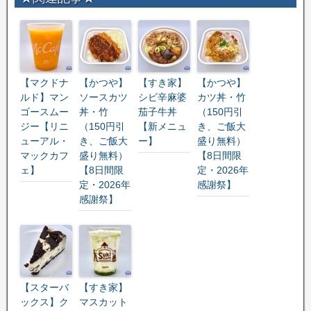
【マクドナ
【かつや】
【すき家】
【かつや】
ルド】マン
ソースカツ
シビ辛麻婆
カツ丼・竹
ゴースムー
丼・竹
茄子牛丼
（150円引
ジー【リニ
（150円引
【新メニュ
き、ご飯大
ューアル・
き、ご飯大
ー】
盛り無料）
マックカフ
盛り無料）
【8日間限
ェ】
【8日間限
定・2026年
定・2026年
感謝祭】
感謝祭】
【スターバ
【すき家】
ックス】ク
マスカット