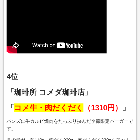
4位
「珈琲所 コメダ珈琲店」
「
コメ牛・肉だくだく
（1310円）
」
バンズに牛カルビ焼肉をたっぷり挟んだ季節限定バーガーで
す。
具の量が、並110g、肉だく220g、肉だくだく330gを選べま