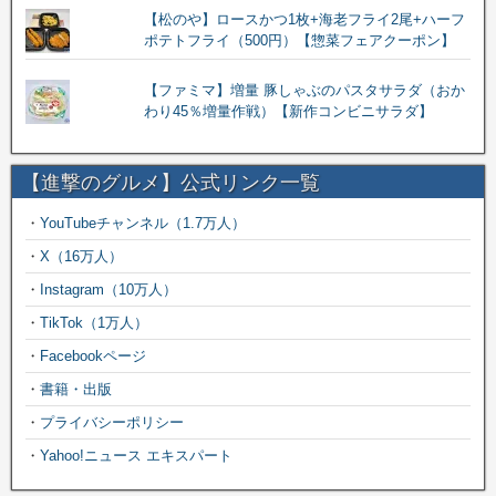
【松のや】ロースかつ1枚+海老フライ2尾+ハーフ
ポテトフライ（500円）【惣菜フェアクーポン】
【ファミマ】増量 豚しゃぶのパスタサラダ（おか
わり45％増量作戦）【新作コンビニサラダ】
【進撃のグルメ】公式リンク一覧
・
YouTubeチャンネル（1.7万人）
・
X（16万人）
・
Instagram（10万人）
・
TikTok（1万人）
・
Facebookページ
・
書籍・出版
・
プライバシーポリシー
・
Yahoo!ニュース エキスパート