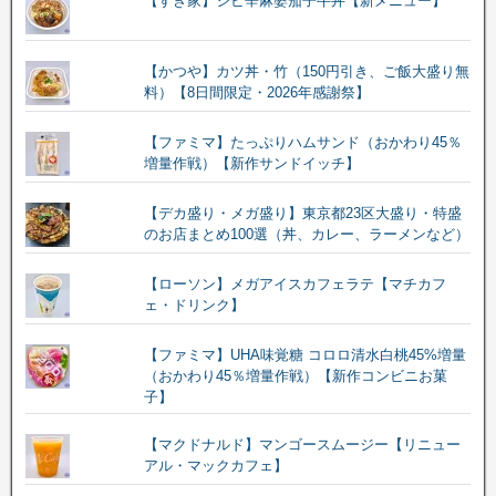
【すき家】シビ辛麻婆茄子牛丼【新メニュー】
【かつや】カツ丼・竹（150円引き、ご飯大盛り無
料）【8日間限定・2026年感謝祭】
【ファミマ】たっぷりハムサンド（おかわり45％
増量作戦）【新作サンドイッチ】
【デカ盛り・メガ盛り】東京都23区大盛り・特盛
のお店まとめ100選（丼、カレー、ラーメンなど）
【ローソン】メガアイスカフェラテ【マチカフ
ェ・ドリンク】
【ファミマ】UHA味覚糖 コロロ清水白桃45%増量
（おかわり45％増量作戦）【新作コンビニお菓
子】
【マクドナルド】マンゴースムージー【リニュー
アル・マックカフェ】