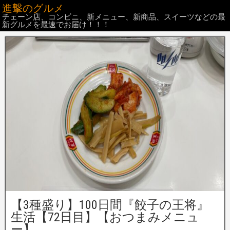
進撃のグルメ
チェーン店、コンビニ、新メニュー、新商品、スイーツなどの最
新グルメを最速でお届け！！！
【3種盛り】100日間『餃子の王将』
生活【72日目】【おつまみメニュ
ー】