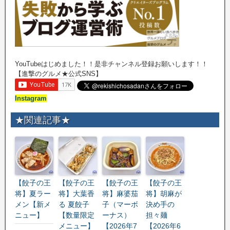
YouTubeはじめました！！是非チャンネル登録お願いします！！
【進撃のグルメ★公式SNS】
Instagram
★関連記事★
【餃子の王
【餃子の王
【餃子の王
【餃子の王
将】夏ラー
将】大葉香
将】麻婆茄
将】胡麻が
メン【新メ
る 夏餃子
子（マーボ
決め手の
ニュー】
【数量限定
ーナス）
担々麺
メニュー】
【2026年7
【2026年6