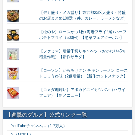
【デカ盛り・メガ盛り】東京都23区大盛り・特盛
のお店まとめ100選（丼、カレー、ラーメンなど）
【松のや】ロースかつ1枚+海老フライ2尾+ハーフ
ポテトフライ（500円）【惣菜フェアクーポン】
【ファミマ】増量千切りキャベツ（おかわり45％
増量作戦）【新作サラダ】
【ローソン】からあげクン チキンラーメン ロース
トしょうゆ味（2個増量）【新作ホットスナック】
【コメダ珈琲店】アボカドエビカツパン（ハワイ
フェア）【新メニュー】
【進撃のグルメ】公式リンク一覧
・
YouTubeチャンネル（1.7万人）
・
X（16万人）