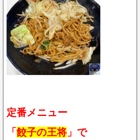
定番メニュー
「
餃子の王将
」で