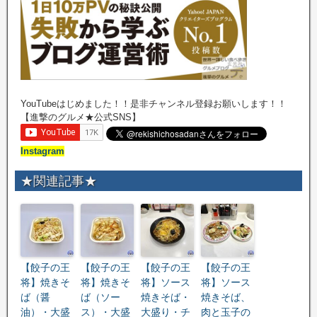
YouTubeはじめました！！是非チャンネル登録お願いします！！
【進撃のグルメ★公式SNS】
Instagram
★関連記事★
【餃子の王
【餃子の王
【餃子の王
【餃子の王
将】焼きそ
将】焼きそ
将】ソース
将】ソース
ば（醤
ば（ソー
焼きそば・
焼きそば、
油）・大盛
ス）・大盛
大盛り・チ
肉と玉子の