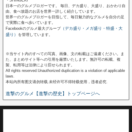
・SHINGEKI
日本一のグルメブロガーです。 毎日、デカ盛り、大盛り、おかわり自
由、食べ放題のお店を世界一詳しく紹介しています。
世界一のグルメブロガーを目指して、毎日魅力的なグルメを自分の足
で実際に食べ歩いています。
（デカ盛り・メガ盛り・特盛・大
Facebookのグルメ最大グループ
盛り）
を管理しています。
※当サイト内のすべての写真、画像、文の転載はご遠慮ください。ま
た、まとめサイト等への引用を厳禁いたします。無許可の転載、複
製、転用等は法律により罰せられます。
All rights reserved.Unauthorized duplication is a violation of applicable
laws.
本站內所有图文请勿转载.未经许可不得转载使用，违者必究.
進撃のグルメ【進撃の歴史】トップページへ