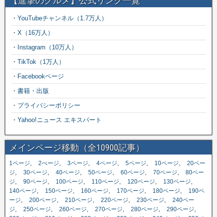
【進撃のグルメ】公式リンク一覧
・
YouTubeチャンネル（1.7万人）
・
X（16万人）
・
Instagram（10万人）
・
TikTok（1万人）
・
Facebookページ
・
書籍・出版
・
プライバシーポリシー
・
Yahoo!ニュース エキスパート
メインページ移動（全10900記事）
,
,
,
,
,
,
1ページ
2ぺージ
3ページ
4ページ
5ページ
10ページ
20ペー
,
,
,
,
,
,
ジ
30ページ
40ページ
50ページ
60ページ
70ページ
80ペー
,
,
,
,
,
,
ジ
90ページ
100ページ
110ページ
120ページ
130ページ
,
,
,
,
,
140ページ
150ページ
160ページ
170ページ
180ページ
190ペ
,
,
,
,
,
ージ
200ページ
210ページ
220ページ
230ページ
240ペー
,
,
,
,
,
,
ジ
250ページ
260ページ
270ページ
280ページ
290ページ