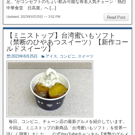
足。”がコンセプトのちょい飲み可能な有名人気チェーン「熱烈
中華食堂 日高屋」へ […]
Updated: 2023年8月25日 — 3:52 PM
Read Post
【ミニストップ】台湾蜜いもソフト
（禁断のひやあつスイーツ）【新作コー
ルドスイーツ】
2023年8月25日
アイス
,
コンビニ
,
スイーツ
毎日、コンビニ、チェーン店の最新グルメを紹介しています。
今回は、ミニストップの新商品「台湾蜜いもソフト」を世界一
詳しく調査しました。 公式YouTubeチャンネル【進撃のグルメ