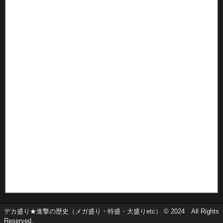
デカ盛り★進撃の歴史（メガ盛り・特盛・大盛りetc） © 2024 All Rights
Reserved.