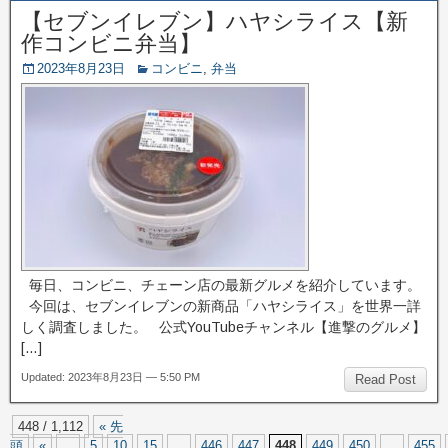
【セブンイレブン】ハヤシライス【新
作コンビニ弁当】
2023年8月23日
コンビニ
,
弁当
毎日、コンビニ、チェーン店の最新グルメを紹介しています。
今回は、セブンイレブンの新商品「ハヤシライス」を世界一詳
しく調査しました。 公式YouTubeチャンネル【進撃のグルメ】
[…]
Updated: 2023年8月23日 — 5:50 PM
Read Post
448 / 1,112
« 先
頭
«
...
5
10
15
...
446
447
448
449
450
...
455